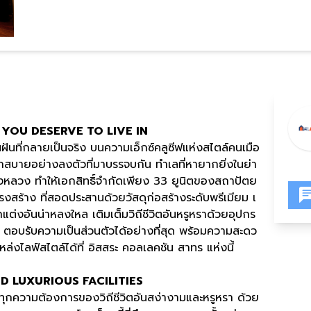
 YOU DESERVE TO LIVE IN
ในฝันที่กลายเป็นจริง บนความเอ็กซ์คลูซีฟแห่งสไตล์คนเมือ
สบายอย่างลงตัวที่มาบรรจบกัน ทำเลที่หายากยิ่งในย่า
หลวง ทำให้เอกสิทธิ์จำกัดเพียง
33
ยูนิตของสถาปัตย
งสร้าง ที่สอดประสานด้วยวัสดุก่อสร้างระดับพรีเมียม เ
กแต่งอันน่าหลงใหล เติมเต็มวิถีชีวิตอันหรูหราด้วยอุปกร
 ตอบรับความเป็นส่วนตัวได้อย่างที่สุด พร้อมความสะดว
หล่งไลฟ์สไตล์ได้ที่ อิสสระ คอลเลคชัน สาทร แห่งนี้
D LUXURIOUS FACILITIES
กความต้องการของวิถีชีวิตอันสง่างามและหรูหรา ด้วย