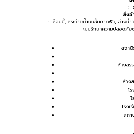
โค
:
สิ่ง
:
ล็อบบี้
,
สระว่ายน้ำบนชั้นดาดฟ้า
,
อ่างน้ำว
ะบบรักษาความปลอดภัย
สถานี
ห้างสรร
ห้างส
โร
โ
โรงเร
สถาน