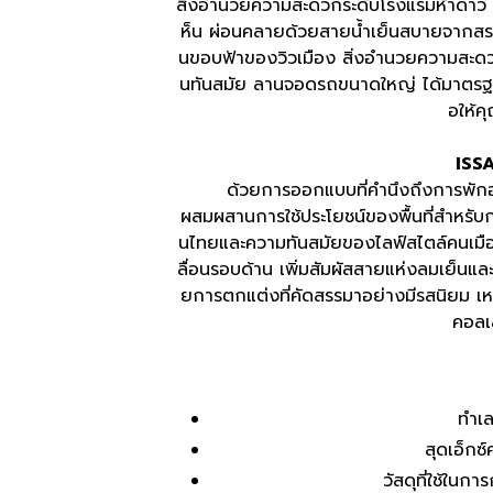
สิ่งอำนวยความสะดวกระดับโรงแรมห้าดาว ค
ห็น ผ่อนคลายด้วยสายน้ำเย็นสบายจากสร
นขอบฟ้าของวิวเมือง สิ่งอำนวยความสะดว
นทันสมัย ลานจอดรถขนาดใหญ่ ได้มาตรฐาน
อให้ค
ISS
ด้วยการออกแบบที่คำนึงถึงการพัก
ผสมผสานการใช้ประโยชน์ของพื้นที่สำหรับกา
นไทยและความทันสมัยของไลฟ์สไตล์คนเมื
ลื่อนรอบด้าน เพิ่มสัมผัสสายแห่งลมเย็นและค
ยการตกแต่งที่คัดสรรมาอย่างมีรสนิยม เหนื
คอลเล
ทำเ
สุดเอ็กซ์
วัสดุที่ใช้ในก