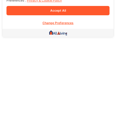
Preferences".
Privacy & Cookie Policy
Accept All
Change Preferences
Other Link
HOME PAGE
REAL ESTATE
PRODUCTS
SERVICE
SOCIAL
Support
FAQ
Return Policy