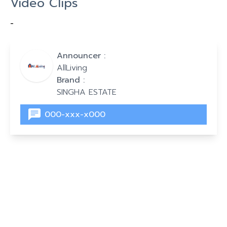
Video Clips
-
Announcer :
AllLiving
Brand :
SINGHA ESTATE
000-xxx-x000