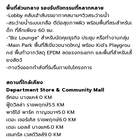
พื้นที่ส่วนกลาง รองรับกิจกรรมที่หลากหลาย
-Lobby คลับเฮ้าส์บรรยากาศสบายๆวิวสระว่ายน้ำ
-สระว่ายน้ำระบบเกลือ ดีต่อสุขภาพผิว พร้อมพื้นที่สระสำหรับเ
ด็ก ที่ลึกเพียง 60 ซม.
-"Biz Lounge" สำหรับนัดคุยธุรกิจ ประชุม หรือทำงานกลุ่ม
-Main Park พื้นที่สีเขียวขนาดใหญ่ พร้อม Kid's Playgrou
nd พื้นทำจากวัสดุ EPDM ลดแรงกระแทก และพื้นที่สำหรับเลี้
ยงสัตว์
-ทางวิ่งออกกำลังที่ร่มรื่นภายในโครงการ
สถานที่ใกล้เคียง
Department Store & Community Mall
ซีคอน บางแค4.0 KM
ฟู๊ดวิลล่า ราชพฤกษ์5.5 KM
พาซิโอ้ พาร์ค กาญจนาฯ5.0 KM
เดอะ เซอร์เคิล ราชพฤกษ์6.0 KM
เดอะ มอลล์ บางแค6.0 KM
เซนทรัล เวสต์วิลล์9.0 KM