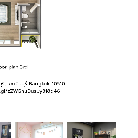
รี, เขตมีนบุรี Bangkok 10510
o.gl/zZWGnuDusUy818q46