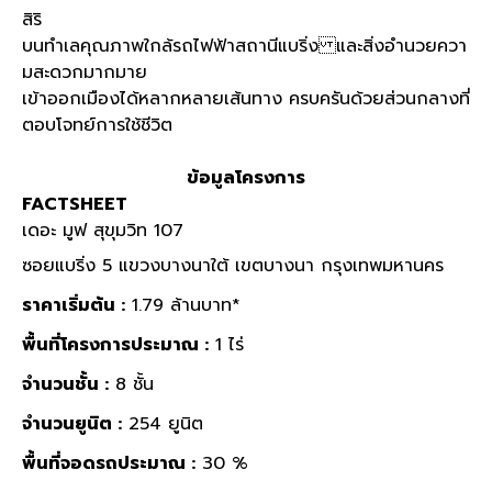
สิริ
บนทำเลคุณภาพใกล้รถไฟฟ้าสถานีแบริ่ง และสิ่งอำนวยควา
มสะดวกมากมาย
เข้าออกเมืองได้หลากหลายเส้นทาง ครบครันด้วยส่วนกลางที่
ตอบโจทย์การใช้ชีวิต
ข้อมูลโครงการ
FACTSHEET
เดอะ มูฟ สุขุมวิท 107
ซอยแบริ่ง 5 แขวงบางนาใต้ เขตบางนา กรุงเทพมหานคร​
ราคาเริ่มต้น :
1.79 ล้านบาท*
พื้นที่โครงการประมาณ :
1 ไร่
จำนวนชั้น :
8 ชั้น
จำนวนยูนิต :
254 ยูนิต
พื้นที่จอดรถประมาณ :
30 %