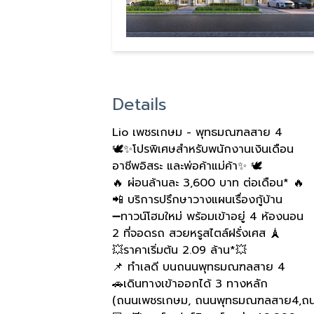
Details
Lio เพชรเกษม - พุทธมณฑลสาย 4
🕊️✨โปรพิเศษสำหรับพนักงานเงินเดือน
อาชีพอิสระ และพ่อค้าแม่ค้า✨ 🕊️
🔥 ผ่อนล้านละ 3,600 บาท ต่อเดือน* 🔥
📲 บริการปรึกษาวางแผนเรื่องกู้บ้าน
➖ทาวน์โฮมใหม่ พร้อมเข้าอยู่ 4 ห้องนอน
2 ที่จอดรถ สวยหรูสไตล์ฝรั่งเศส 🗼
💥ราคาเริ่มต้น 2.09 ล้าน*💥
📌 ทำเลดี บนถนนพุทธมณฑลสาย 4
🚗เดินทางเข้าออกได้ 3 ทางหลัก
(ถนนเพชรเกษม, ถนนพุทธมณฑลสาย4,ถน