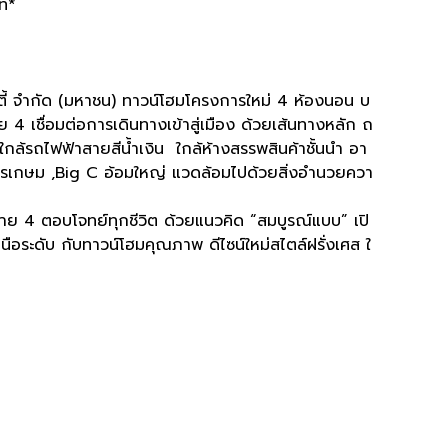
าท*
ตี้ จำกัด (มหาชน) ทาวน์โฮมโครงการใหม่ 4 ห้องนอน บ
ชื่อมต่อการเดินทางเข้าสู่เมือง ด้วยเส้นทางหลัก ถ
้รถไฟฟ้าสายสีน้ำเงิน ใกล้ห้างสรรพสินค้าชั้นนำ อา
รเกษม ,Big C อ้อมใหญ่ แวดล้อมไปด้วยสิ่งอำนวยควา
 4 ตอบโจทย์ทุกชีวิต ด้วยแนวคิด “สมบูรณ์แบบ” เปิ
นือระดับ กับทาวน์โฮมคุณภาพ ดีไซน์ใหม่สไตล์ฝรั่งเศส ใ