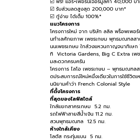
☑️ ฟรี! แอร์+เฟอร์นิเจอร์มูลค่า 40,000 บ
☑️ รับส่วนลดสูงสุด 200,000 บาท*
☑️ กู้ง่าย ได้เต็ม 100%*
แนวโครงการ
โครงการใหม่ จาก บริษัท ลลิล พร็อพเพอร์
นทำเลศักยภาพ เพชรเกษม พุทธมณฑลสาย 4 เ
นนเพชรเกษม ใกล้วงแหวนกาญจนาภิเษก ใกล
ทิ Victoria Gardens, Big C Extra เพช
มสะดวกครบครัน
โครงการ ไลโอ เพชรเกษม – พุทธมณฑลสาย
ดประสบการณ์ใหม่หนึ่งเดียวในการใช้ชีวิตเห
นนิยามคำว่า French Colonial Style
ที่ตั้งโครงการ
ที่สุดของไลฟ์สไตล์
ใกล้แยกสาครเกษม 5.2 กม.
รถไฟฟ้าสายสีน้ำเงิน 11.2 กม.
สวนพุทธมณฑล 12.5 กม.
ห้างใกล้เคียง
โลตัส กระทุ่มแบน 5 กม.