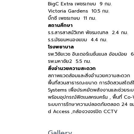
BigC Extra เพชรเกษม 9 กม.
Victoria Gardens 10.5 กม.
บิ๊กซี เพชรเกษม 11 กม.
สถานศึกษา
ร.ร.สารสาสน์วิเทศ พัชรมณฑล 2.4 กม.
ร.ร.มัธยมหนองแขม 4.4 กม.
โรงพยาบาล
รพ.วิชัยเวช อินเตอร์เนชั่นแนล อ้อมน้อย 6
รพ.มหาชัย2 5.5 กม.
สิ่งอำนวยความสะดวก
สภาพแวดล้อมและสิ่งอำนวยความสะดวก
พื้นที่สวนสาธารณะขนาด การจัดสวนสไตล์
Systems เพื่อประหยัดพลังงานและช่วยระ
พร้อมอุปกรณ์ฟิตเนสครบครัน , พื้นที่ Co
ระบบการรักษาความปลอดภัยตลอด 24 ชม.
d Access ,กล้องวงจรปิด CCTV
Gallery