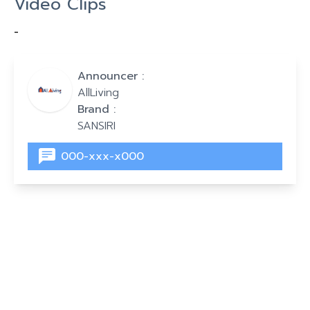
Video Clips
-
Announcer :
AllLiving
Brand :
SANSIRI
000-xxx-x000