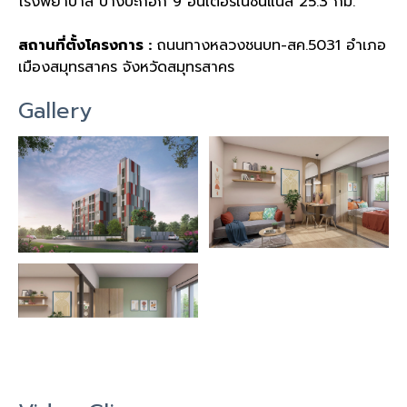
โรงพยาบาล บางปะกอก 9 อินเตอร์เนชั่นแนล 25.3 กม.
สถานที่ตั้งโครงการ :
ถนนทางหลวงชนบท-สค.5031 อำเภอ
เมืองสมุทรสาคร จังหวัดสมุทรสาคร
Gallery