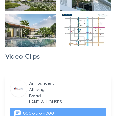
Video Clips
-
Announcer :
AllLiving
Brand :
LAND & HOUSES
000-xxx-x000