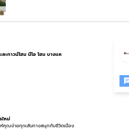
วและทาวน์โฮม นีโอ โฮม บางแค
รใหม่
้คุณง่ายทุกเส้นทางสนุกกับชีวิตเมือง