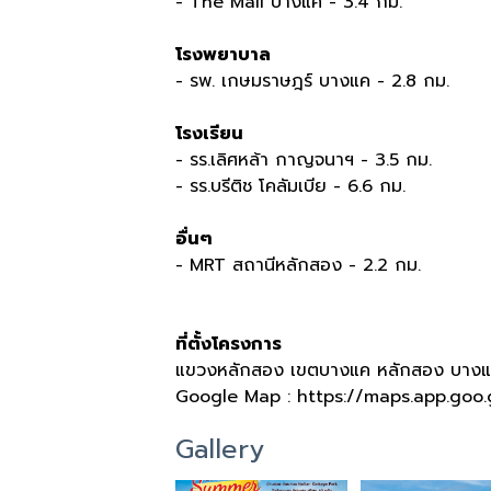
- The Mall
บางแค
- 3.4
กม
.
โรงพยาบาล
- รพ
.
เกษมราษฎร์ บางแค
- 2.8
กม
.
โรงเรียน
- รร
.
เลิศหล้า กาญจนาฯ
- 3.5
กม
.
- รร
.
บรีติช โคลัมเบีย
- 6.6
กม
.
อื่นๆ
- MRT
สถานีหลักสอง
- 2.2
กม
.
ที่ตั้งโครงการ
แขวงหลักสอง เขตบางแค หลักสอง บางแ
Google Map : https://maps.app.goo
Gallery