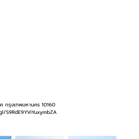
ค กรุงเทพมหานคร 10160
.gl/S9RdE9YViYuxymbZA