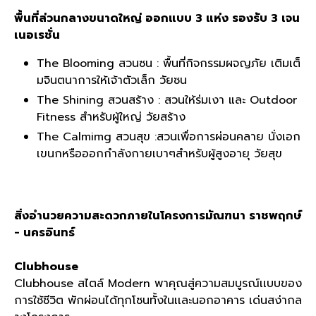
พื้นที่ส่วนกลางขนาดใหญ่ ออกแบบ 3 แห่ง รองรับ 3 เจน
เนอเรชั่น
The Blooming สวนซน : พื้นที่กิจกรรมผจญภัย เติมเต็
มจินตนาการให้เจ้าตัวเล็ก วัยซน
The Shining สวนสร้าง​ : สวนให้ร่มเงา และ Outdoor
Fitness สำหรับผู้ใหญ่ วัยสร้าง
The Calmimg สวนสุข :สวนเพื่อการผ่อนคลาย นั่งเอก
เขนกหรือออกกำลังกายเบาๆสำหรับผู้สูงอายุ วัยสุข
สิ่งอำนวยความสะดวกภายในโครงการมัณฑนา ราชพฤกษ์
- นครอินทร์
Clubhouse
Clubhouse สไตล์ Modern พาคุณสู่ความสมบูรณ์เเบบของ
การใช้ชีวิต พักผ่อนได้ทุกโซนทั้งในเเละนอกอาคาร เด่นสง่ากล