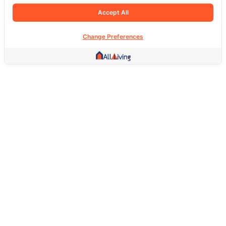
Accept All
Change Preferences
Other Link
HOME PAGE
REAL ESTATE
PRODUCTS
SERVICE
SOCIAL
Support
FAQ
Return Policy
About Us
Terms Of Service