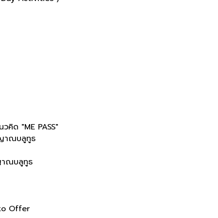
นวคิด "ME PASS"
ญาณบลูทูธ
ญญาณบลูทูธ
to Offer