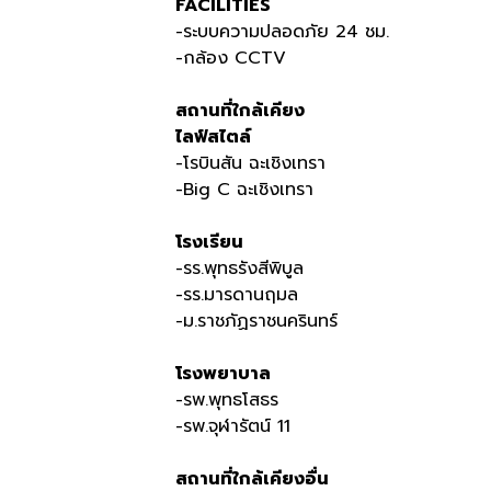
FACILITIES
-ระบบความปลอดภัย 24 ชม.
-กล้อง CCTV
สถานที่ใกล้เคียง
ไลฟ์สไตล์
-โรบินสัน ฉะเชิงเทรา
-Big C ฉะเชิงเทรา
โรงเรียน
-รร.พุทธรังสีพิบูล
-รร.มารดานฤมล
-ม.ราชภัฏราชนครินทร์
โรงพยาบาล
-รพ.พุทธโสธร
-รพ.จุฬารัตน์ 11
สถานที่ใกล้เคียงอื่น