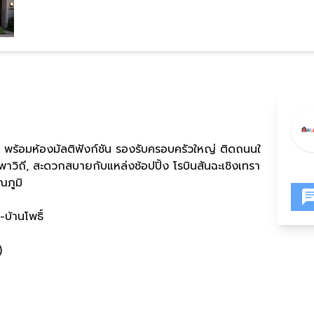
ร้อมห้องมัลติฟังก์ชัน รองรับครอบครัวใหญ่ ติดถนนใ
พาวิถี, สะดวกสบายกับแหล่งช้อปปิ้ง โรบินสันฉะเชิงเทรา
ณภูมิ
บ้านโพธิ์
)