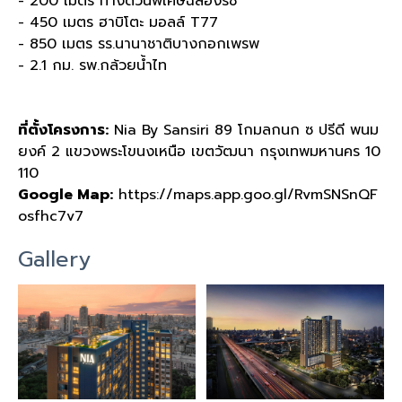
- 200 เมตร ทางด่วนพิเศษฉลองรัช
- 450 เมตร ฮาบิโตะ มอลล์ T77
- 850 เมตร รร.นานาชาติบางกอกเพรพ
- 2.1 กม. รพ.กล้วยน้ำไท
ที่ตั้งโครงการ:
Nia By Sansiri 89 โกมลกนก ซ ปรีดี พนม
ยงค์ 2 แขวงพระโขนงเหนือ เขตวัฒนา กรุงเทพมหานคร 10
110
Google Map:
https://maps.app.goo.gl/RvmSNSnQF
osfhc7v7
Gallery