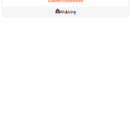
Change Preferences
Other Link
HOME PAGE
REAL ESTATE
PRODUCTS
SERVICE
SOCIAL
Support
FAQ
Return Policy
About Us
Terms Of Service
Privacy Policy
Follow Us