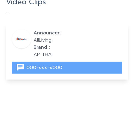
Video Clips
-
Announcer :
AllLiving
Brand :
AP THAI
000-xxx-x000