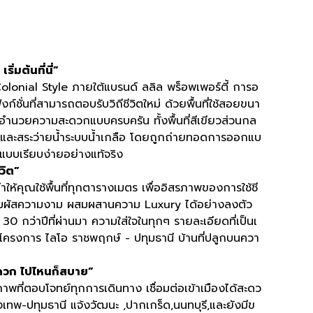
มต้นที่นี่”
 Colonial Style ภายใต้แบรนด์ ลลิล พร็อพเพอร์ตี้ การอ
ชั่นที่สามารถตอบรับวิถีชีวิตใหม่ ด้วยพื้นที่ใช้สอยขนา
่งอำนวยความสะดวกแบบครบครัน ทั้งพื้นที่สีเขียวส่วนกล
เนส และสระว่ายน้ำระบบน้ำเกลือ โดยถูกถ่ายทอดการออกแบ
ขแบบเรียบง่ายอย่างแท้จริง
วิต”
ทำให้คุณใช้พื้นที่ทุกตารางเมตร เพื่ออิสรภาพของการใช้ชี
สัมผัสความงาม ผสมผสานความ Luxury ได้อย่างลงตัว
 กว่าปีที่ผ่านมา ความใส่ใจในทุกๆ รายละเอียดที่เป็นเ
่โครงการ ไลโอ ราชพฤกษ์ - ปทุมธานี บ้านที่ปลูกบนควา
วก ไปไหนก็สบาย”
พที่ตอบโจทย์ทุกการเดินทาง เชื่อมต่อเข้าเมืองได้สะดว
-ปทุมธานี แจ้งวัฒนะ ,ปากเกร็ด,นนทบุรี,และยังมีข