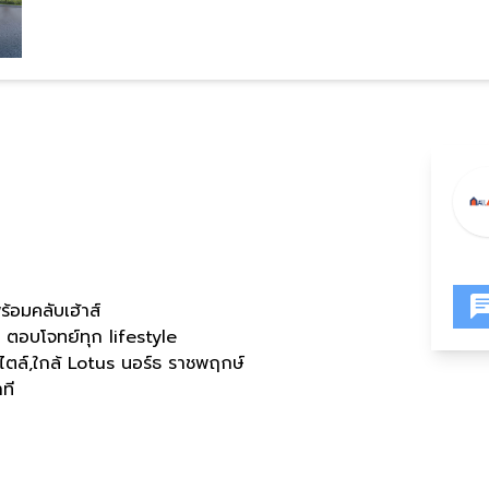
อมคลับเฮ้าส์
 ตอบโจทย์ทุก lifestyle
สไตล์,ใกล้ Lotus นอร์ธ ราชพฤกษ์
ที