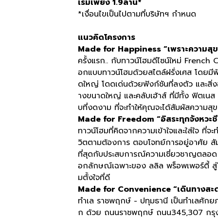
เริ่มเพียง 1.9ล้าน*
*เงื่อนไขเป็นไปตามที่บริษัทฯ กำหนด
แนวคิดโครงการ
Made for Happiness “เพราะความสุข เริ่
ครั้งแรก.. กับทาวน์โฮมดีไซน์ใหม่ French
อกแบบทาวน์โฮมด้วยสไตล์ฝรั่งเศส โดยมีฟังก์
ดใหญ่ โดดเด่นด้วยฟังก์ชันที่ลงตัว และสิ
างขนาดใหญ่ และคลับเฮ้าส์ ที่มีทั้ง ฟิต
บที่งดงาม ที่จะทำให้คุณจะได้สัมผัสความสุ
Made for Freedom “อิสระทุกจังหวะชี
ทาวน์โฮมที่คิดจากความเข้าใจและใส่ใจ ที่จะ
วิตตามต้องการ ตอบโจทย์การอยู่อาศัย 
ที่สุดกับประสบการณ์ความเชี่ยวชาญตลอด 30
อกลักษณ์เฉพาะของ ลลิล พร็อพเพอร์ตี้ สู
มตั้งใจที่ดี
Made for Convenience “เดินทางสะด
ทำเล ราชพฤกษ์ - ปทุมธานี เป็นทำเลศักยภา
ก ด้วย ถนนราชพฤกษ์ ถนน345,307 กรุงเทพ