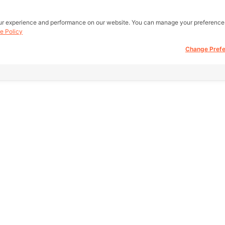
ur experience and performance on our website. You can manage your preference
e Policy
Change Pref
all real estate
Other Link
Support
 be buy, sell,
eb.
HOME PAGE
FAQ
REAL ESTATE
Return Policy
fice)
amae Dam
PRODUCTS
About Us
ct, Bangkok
SERVICE
Terms Of Servic