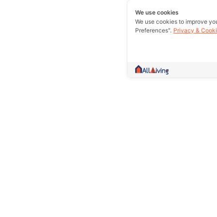
We use cookies
We use cookies to improve yo
Preferences".
Privacy & Cooki
A community more than trading.Collect 
information and give counsel Whether it
rent out or excellent essence in one w
Prolife Plus Pub Co., Ltd.(Head Of
109/8,109/9, Sakae Ngam Road, S
Subdistrict, Bang Khun Thian Distri
10150