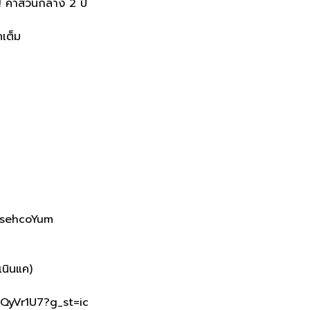
! ค่าส่วนกลาง 2 ปี
เต็ม
9OsehcoYum
เนินแค)
8QyVr1U7?g_st=ic