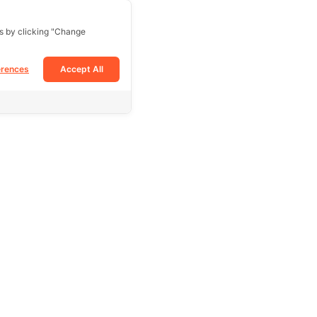
s by clicking "Change
erences
Accept All
Follow Us
Facebook
Tiktok
Instagram
e