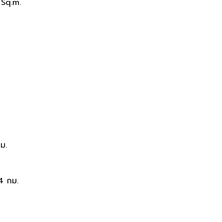
Sq.m.
ม.
4 กม.