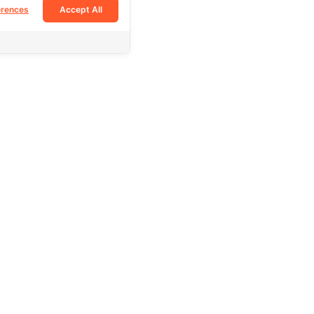
erences
Accept All
Follow Us
Facebook
Tiktok
Instagram
e
Youtube