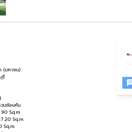
ด (มหาชน)
ุรี
)
วมซ้อนคัน
90 Sq.m.
.20 Sq.m.
 Sq.m.