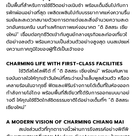
เป็นพื้นที่สำหรับการใช้ชีวิตอย่างเนิบช้า พร้อมเต็มอิ่มไปกับกา
รพักผ่อนอย่างที่สุด เพลิดเพลินไปกับบรรยากาศแห่งความรื่น
รมย์และสะดวกสบายด้วยการตกแต่งและสิ่งอำนวยความสะด
วกอันครบครัน บนทำเลศักยภาพแห่งอนาคต
“
ดิ อิสสระ เชีย
งใหม่
”
เชื่อมต่อทุกชีวิตเข้ากับศูนย์กลางธุรกิจและท่องเที่ยวไ
ด้อย่างลงตัว พร้อมความเป็นส่วนตัวอย่างสูงสุด บนสเปซแห่
งความภาคภูมิใจของผู้ที่ได้เป็นเจ้าของ
CHARMING LIFE WITH FIRST-CLASS FACILITIES
ใช้วิถีสโลไลฟ์ได้ ที่
“
ดิ อิสสระ เชียงใหม่
”
พร้อมค้นหาแ
รงบันดาลใจให้ทุกเช้าวันใหม่ที่สระว่ายน้ำแล็บพูลส่วนตัว หรือจ
ะคลายร้อนในจากุชชี่ ฟิตและเฟิร์มร่างกายได้เต็มที่ในห้องออก
กำลังกายโอ่โถง พร้อมพื้นที่สีเขียวที่ได้รับการออกแบบมาอย่
างดี ให้คุณใช้ชีวิตใกล้ชิดธรรมชาติได้อย่างเต็มที่ๆ
“
ดิ อิสสระ
เชียงใหม่
”
A MODERN VISION OF CHARMING CHIANG MAI
สเปซส่วนตัวที่ทุกตารางนิ้วผ่านการรังสรรค์อย่างพิถีพิ