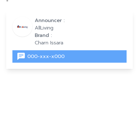
-
Announcer :
AllLiving
Brand :
Charn Issara
000-xxx-x000