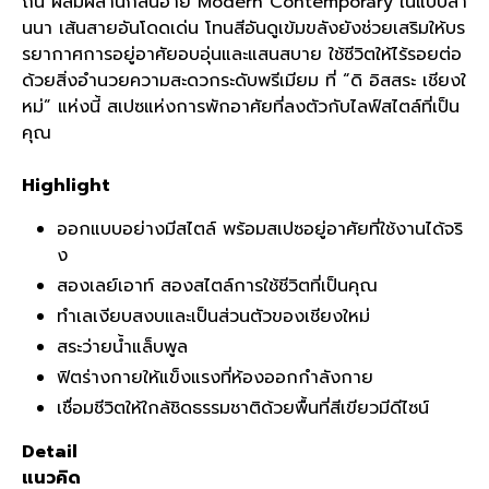
ถัน ผสมผสานกลิ่นอาย
Modern Contemporary
ในแบบลา
นนา เส้นสายอันโดดเด่น โทนสีอันดูเข้มขลังยังช่วยเสริมให้บร
รยากาศการอยู่อาศัยอบอุ่นและแสนสบาย ใช้ชีวิตให้ไร้รอยต่อ
ด้วยสิ่งอำนวยความสะดวกระดับพรีเมียม ที่
“
ดิ อิสสระ เชียงใ
หม่
”
แห่งนี้ สเปซแห่งการพักอาศัยที่ลงตัวกับไลฟ์สไตล์ที่เป็น
คุณ
Highlight
ออกแบบอย่างมีสไตล์ พร้อมสเปซอยู่อาศัยที่ใช้งานได้จริ
ง
สองเลย์เอาท์ สองสไตล์การใช้ชีวิตที่เป็นคุณ
ทำเลเงียบสงบและเป็นส่วนตัวของเชียงใหม่
สระว่ายน้ำแล็บพูล
ฟิตร่างกายให้แข็งแรงที่ห้องออกกำลังกาย
เชื่อมชีวิตให้ใกล้ชิดธรรมชาติด้วยพื้นที่สีเขียวมีดีไซน์
Detail
แนวคิด