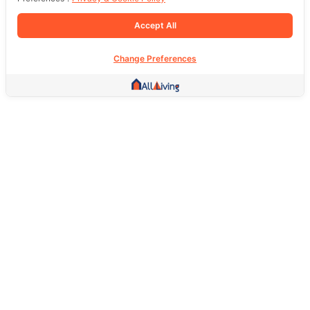
Accept All
Change Preferences
Other Link
HOME PAGE
REAL ESTATE
PRODUCTS
SERVICE
SOCIAL
Support
FAQ
Return Policy
About Us
Terms Of Service