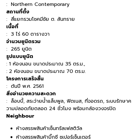
: Northern Contemporary
สถานที่ตั้ง
:
สี่แยกรวมโชคมีชัย ต
.
สันทราย
เนื้อที่
: 3
ไร่
60
ตารางวา
จำนวนยูนิตรวม
: 265
ยูนิต
รูปแบบยูนิต
: 1
ห้องนอน ขนาดประมาณ
35
ตร
.
ม
.,
: 2
ห้องนอน ขนาดประมาณ
70
ตร
.
ม
.
โครงการเสร็จสิ้น
:
ต้นปี
พ
.
ศ
. 2561
สิ่งอำนวยความสะดวก
:
ล็อบบี้
,
สระว่ายน้ำแล็บพูล
,
ฟิตเนส
,
ที่จอดรถ
,
ระบบรักษาค
วามปลอดภัยตลอด
24
ชั่วโมง พร้อมกล้องวงจรปิด
Neighbour
ห้างสรรพสินค้าเซ็นทรัลเฟสติวัล
ห้างสรรพสินค้าบิ๊กซี ซูเปอร์เซ็นเตอร์