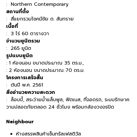
: Northern Contemporary
สถานที่ตั้ง
:
สี่แยกรวมโชคมีชัย ต
.
สันทราย
เนื้อที่
: 3
ไร่
60
ตารางวา
จำนวนยูนิตรวม
: 265
ยูนิต
รูปแบบยูนิต
: 1
ห้องนอน ขนาดประมาณ
35
ตร
.
ม
.,
: 2
ห้องนอน ขนาดประมาณ
70
ตร
.
ม
.
โครงการเสร็จสิ้น
:
ต้นปี
พ
.
ศ
. 2561
สิ่งอำนวยความสะดวก
:
ล็อบบี้
,
สระว่ายน้ำแล็บพูล
,
ฟิตเนส
,
ที่จอดรถ
,
ระบบรักษาค
วามปลอดภัยตลอด
24
ชั่วโมง พร้อมกล้องวงจรปิด
Neighbour
ห้างสรรพสินค้าเซ็นทรัลเฟสติวัล