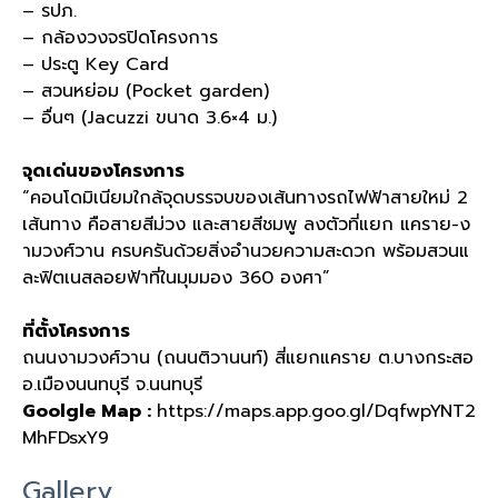
– รปภ.
– กล้องวงจรปิดโครงการ
– ประตู Key Card
– สวนหย่อม (Pocket garden)
– อื่นๆ (Jacuzzi ขนาด 3.6×4 ม.)
จุดเด่นของโครงการ
“คอนโดมิเนียมใกล้จุดบรรจบของเส้นทางรถไฟฟ้าสายใหม่ 2
เส้นทาง คือสายสีม่วง และสายสีชมพู ลงตัวที่แยก แคราย-ง
ามวงศ์วาน ครบครันด้วยสิ่งอำนวยความสะดวก พร้อมสวนแ
ละฟิตเนสลอยฟ้าที่ในมุมมอง 360 องศา”
ที่ตั้งโครงการ
ถนนงามวงศ์วาน (ถนนติวานนท์) สี่แยกแคราย ต.บางกระสอ
อ.เมืองนนทบุรี จ.นนทบุรี
Goolgle Map :
https://maps.app.goo.gl/DqfwpYNT2
MhFDsxY9
Gallery