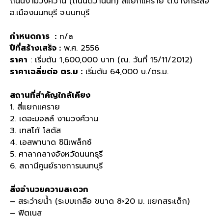
ถนนงามวงศ์วาน (ถนนติวานนท์) สี่แยกแคราย ต.บางกระสอ
อ.เมืองนนทบุรี จ.นนทบุรี
กำหนดการ :
n/a
ปีที่สร้างเสร็จ :
พ.ศ. 2556
ราคา
: เริ่มต้น 1,600,000 บาท (ณ. วันที่ 15/11/2012)
ราคาเฉลี่ยต่อ ตร.ม :
เริ่มต้น 64,000 บ./ตร.ม.
สถานที่สำคัญใกล้เคียง
1. สี่แยกแคราย
2. เดอะมอลล์ งามวงศ์วาน
3. เทสโก้ โลตัส
4. เอสพานาด ซินิเพล็กซ์
5. ศาลากลางจังหวัดนนทธุรี
6. สถานีศูนย์ราชการนนทบุรี
สิ่งอำนวยความสะดวก
– สระว่ายน้ำ (ระบบเกลือ ขนาด 8×20 ม. แยกสระเด็ก)
– ฟิตเนส