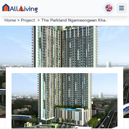
Open
Home
Project
The Parkland Ngamwongwan Khaerai