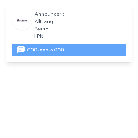
Announcer :
AllLiving
Brand :
LPN
000-xxx-x000