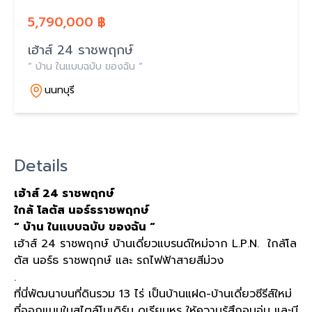
5,790,000 ฿
เฮ้าส์ 24 ราชพฤกษ์
“ บ้าน ในแบบฉบับ ของฉัน “
นนทบุรี
Details
เฮ้าส์
24
ราชพฤกษ์
ใกล้
โลตัส
นอร์ธราชพฤกษ์
“
บ้าน
ในแบบฉบับ
ของฉัน
“
เฮ้าส์ 24 ราชพฤกษ์ บ้านเดี่ยวแบรนด์ใหม่จาก L.P.N. ใกล้โล
ตัส นอร์ธ ราชพฤกษ์ และ รถไฟฟ้าสายสีม่วง
.
ที่นี่พัฒนาบนที่ดินรวม 13 ไร่ เป็นบ้านแฝด-บ้านเดี่ยวซีรีส์ใหม่
ที่ออกแบบในสไตล์โมเดิร์น ดูเรียบหรู ให้ความรู้สึกอบอุ่น และมี