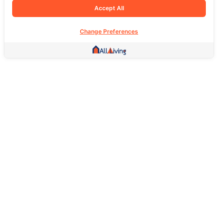
Accept All
Change Preferences
Other Link
HOME PAGE
REAL ESTATE
PRODUCTS
SERVICE
SOCIAL
Support
FAQ
Return Policy
About Us
Terms Of Service