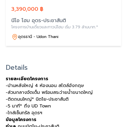
3,390,000 ฿
นีโอ โฮม อุดร-ประชาสันติ
โครงการบ้านเดี่ยวและทาวน์โฮม เริ่ม 3.79 ล้านบาท.*
อุดรธานี - Udon Thani
Details
รายละเอียดโครงการ
-บ้านหลังใหญ่ 4 ห้องนอน สไตล์อังกฤษ
-ส่วนกลางจัดเต็ม พร้อมสระว่ายน้ำขนาดใหญ่
-ติดถนนใหญ่* นิตโย-ประชาสันติ
-5 นาที* ถึง UD Town
-ใกล้เซ็นทรัล อุดรฯ
ข้อมูลโครงการ
ทำเล
ถนนนิตโย-ประชาสันติ