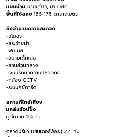
แบบบ้าน
บ้านเดี่ยว, บ้านแฝด
พื้นที่ใช้สอย
136-178 ตารางเมตร
สิ่งอำนวยความสะดวก
-สโมสร
-สระว่ายน้ำ
-ฟิตเนส
-สนามเด็กเล่น
-สวนส่วนกลาง
-ระบบรักษาความปลอดภัย
-กล้อง CCTV
-ระบบคีย์การ์ด
สถานที่ใกล้เคียง
แหล่งช้อปปิ้ง
ยูดีทาวน์ 2.4 กม.
ตลาดปรีชา (เซ็นเตอร์พ้อย) 2.4 กม.