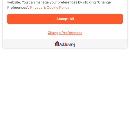
website. You can manage your preferences by clicking "Change
Preferences".
Privacy & Cookie Policy
Accept All
Change Preferences
Other Link
HOME PAGE
REAL ESTATE
PRODUCTS
SERVICE
SOCIAL
Support
FAQ
Return Policy