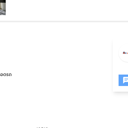
่จอดรถ