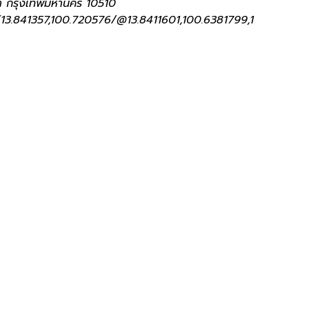
า กรุงเทพมหานคร 10510
3.841357,100.720576/@13.8411601,100.6381799,1