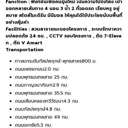
Fanction : ฟังก์ชันเพื่อคนรุ่นใหม่ เน้นความโปร่งโล่ง เข้า
ออกหลายเส้นทาง 4 นอน 3 น้ำ 2 ที่จอดรถ เรียบหรู อยู่
สบาย สไตล์โมเดิร์น มินิมอล ให้คุณได้ใช้ประโยชน์บนพื้นที่
อย่างคุ้มค่า
Facilities : สวนสาธารณะของโครงการ , ระบบรักษาควา
มปลอดภัย 24 ชม. , CCTV รอบโครงการ , ติด 7-Eleve
n , ติด V Amart
Transportation
ทางยกระดับกัลปพฤกษ์-พุทธสาคร
800 ม.
ถนนเพชรเกษม
2.0 กม.
ถนนพุทธมนฑลสาย 2
5 กม.
ถนนกาญจนาภิเษก
2.9 กม.
ถนนพุทธมนฑลสาย 3
5.5 กม.
ถนนเลียบคลองทวีวัฒนา
4.3 กม.
ถนนกัลปพฤกษ์
4.8 กม.
ถนนพุทธมนฑลสาย 4
9 กม.
ถนนเอกชัย
5.3 กม.