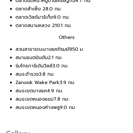
ตลาดนัดหน้าหมู่บ้านเศรษฐกิจ
4.7 กม.
ตลาดสำเพ็ง 2
8.0 กม.
ตลาดเวิลด์มาร์เก็ต
9.0 กม.
ตลาดสนามหลวง 2
10.1 กม.
Others
สวนสาธารณะบางแคภิรมย์
950 ม.
สนามแบตมินตัน
2.1 กม.
ร่มไทรการ์เด้นวิลล์
3.0 กม.
สนง.ตำรวจ
3.8 กม.
Zanook Wake Park
3.9 กม.
สนง.เขตบางแค
4.9 กม.
สนง.เขตหนองแขม
7.8 กม.
สนง.เขตหนองค้างพลู
9.0 กม.