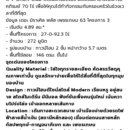
คภิรมย์ 70 ไร่ เพื่อให้คุณได้ทำกิจกรรมกับครอบครัวในช่วงเว
ลาที่ดีที่สุด
ข้อมูล เดอะ มิราเคิล พลัส เพชรเกษม 63 โครงการ 3
- เริ่มต้น 4.89 ลบ.*
- พื้นที่โครงการ : 27-0-92.3 ไร่
- จำนวน : 272 ยูนิต
- รูปแบบบ้าน : ทาวน์โฮม 2 ชั้น หน้ากว้าง 5.7 เมตร
- พื้นที่ใช้สอย : 146 ตรม. ขึ้นไป
จุดเด่นของโครงการ
Quality Material : ใส่ใจทุกรายละเอียด คัดสรรวัสดุคุ
ณภาพเท่านั้น ดูแลรักษาง่ายเพื่อให้ได้สิ่งที่ดีที่สุดในทุกมุม
ของบ้าน
Design : ทาวน์โฮมดีไซน์สไตล์ Modern เรียบหรู อยู่สบ
าย สไตล์โมเดิร์น มินิมอล ฟังก์ชันเพื่อคนรุ่นใหม่ เน้นควา
มโปร่งโล่ง เข้าออกหลายเส้นทาง
Location : เดินทางสะดวกสบาย เข้าเมืองง่ายด้วยรถไฟ
ฟ้าสายสีน้ำเงิน (สถานีหลักสอง) เชื่อมต่อถนนสายหลัก
กัลปพฤกษ์-กาญจนาภิเษก และ เพชรเกษม