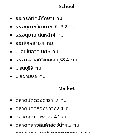
School
ร.ร.กรพิทักษ์ศึกษา
1 กม.
ร.ร.อนุบาลวัฒนาสาธิต
3.2 กม.
ร.ร.อนุบาลเด่นหล้า
4 กม.
ร.ร.เลิศหล้า
6.4 กม.
ม.เอเชียอาคเนย์
6 กม.
ร.ร.สารสาสน์วิเทศธนบุรี
8.4 กม.
ม.ธนบุรี
9 กม.
ม.สยาม
9.5 กม.
Market
ตลาดนัดดวงดารา
1.7 กม.
ตลาดนัดคลองขวาง
2.4 กม.
ตลาดคุณตาพลอย
4.1 กม.
ตลาดกลางสินค้าสัตว์น้ำ
4.5 กม.