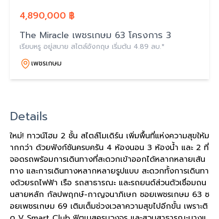
4,890,000 ฿
The Miracle เพชรเกษม 63 โครงการ 3
เรียบหรู อยู่สบาย สไตล์อังกฤษ เริ่มต้น 4.89 ลบ.*
เพชรเกษม
Details
ใหม่! ทาวน์โฮม 2 ชั้น สไตล์โมเดิร์น เพิ่มพื้นที่แห่งความสุขให้ม
ากกว่า ด้วยฟังก์ชันครบครัน 4 ห้องนอน 3 ห้องน้ำ และ 2 ที่
จอดรถพร้อมการเดินทางที่สะดวกเข้าออกได้หลากหลายเส้น
ทาง และการเดินทางหลากหลายรูปแบบ สะดวกทั้งการเดินทา
งด้วยรถไฟฟ้า เรือ รถสาธารณะ และรถยนต์ส่วนตัวเชื่อมถน
นสายหลัก กัลปพฤกษ์-กาญจนาภิเษก ซอยเพชรเกษม 63 ซ
อยเพชรเกษม 69 เติมเต็มช่วงเวลาความสุขไปอีกขั้น เพราะติ
ด V Smart Club ฟิตเนสครบวงจร และสวนสาธารณะบางแ