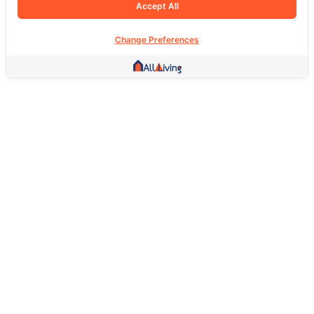
Accept All
Change Preferences
Other Link
HOME PAGE
REAL ESTATE
PRODUCTS
SERVICE
SOCIAL
Support
FAQ
Return Policy
About Us
Terms Of Service