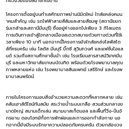
กช่วงวัยของสมาชิกในบ้าน
โครงการตั้งอยู่บนทำเลศักยภาพย่านนิมิตใหม่ ใกล้แหล่งคมน
าคมสำคัญ เช่น รถไฟฟ้าสายสีส้มและสายสีชมพู (สถานีแยก
ร่มเกล้าและสถานีมีนบุรี) ซึ่งอยู่ห่างออกไปเพียง 3 กิโลเมตร
การเดินทางเข้าสู่ใจกลางเมืองสะดวกสบายด้วยทางด่วนที่ใช้เ
วลาเพียง 10 นาที นอกจากนี้โครงการยังใกล้แหล่งไลฟ์สไต
ล์ที่ครบครัน เช่น โลตัส มีนบุรี บิ๊กซี สุวินทวงศ์ และแฟชั่นไอแล
นด์ รวมถึงสถานศึกษาชั้นนำ เช่น โรงเรียนสารสาสน์วิเทศมีน
บุรี และมหาวิทยาลัยเกษมบัณฑิต พร้อมด้วยโรงพยาบาลคุณ
ภาพหลายแห่ง เช่น โรงพยาบาลสินแพทย์ เสรีรักษ์ และโรงพ
ยาบาลนพรัตน์
ภายในโครงการมอบสิ่งอำนวยความสะดวกที่หลากหลาย เช่น
คลับเฮาส์ดีไซน์ทันสมัย สระว่ายน้ำระบบเกลือ สวนส่วนกลางข
นาดใหญ่ สนามเด็กเล่น สนามบาสเก็ตบอล และพื้นที่วิ่ง-ปั่นจั
กรยาน ตอบโจทย์ทั้งการพักผ่อนและการออกกำลังกาย นอ
กจากนี้ยังมีระบบรักษาความปลอดภัยครบครัน ด้วยกล้องวง