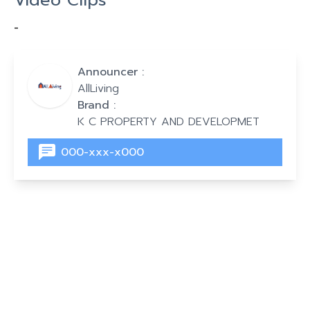
-
Announcer :
AllLiving
Brand :
K C PROPERTY AND DEVELOPMET
000-xxx-x000