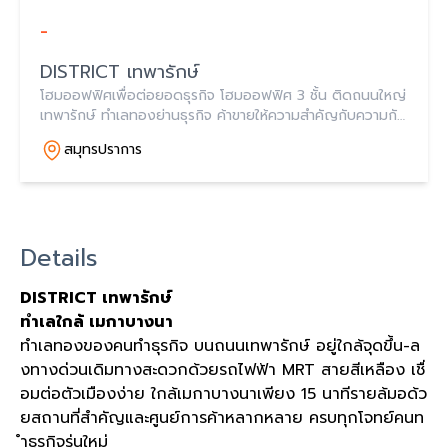
-
DISTRICT เทพารักษ์
โฮมออฟฟิศเพื่อต่อยอดธุรกิจ โฮมออฟฟิศ 3 ชั้น ติดถนนใหญ่
เทพารักษ์ ทำเลทองย่านธุรกิจ ค้าขายให้ความสำคัญกับความกับ
ความสะดวกสบาย ของผู้อยู่อาศัย ครบครันสิ่งอำนวยความ
สมุทรปราการ
สะดวก พื้นที่ส่วนกลางในบ้านขนาดใหญ๋
Details
DISTRICT เทพารักษ์
ทำเลใกล้ เมกาบางนา
ทำเลทองของคนทำธุรกิจ บนถนนเทพารักษ์ อยู่ใกล้จุดขึ้น
-
ล
งทางด่วนเดิมทางสะดวกด้วยรถไฟฟ้า
MRT
สายสีเหลือง เชื่
อมต่อตัวเมืองง่าย ใกล้เมกาบางนาเพียง
15
นาทีรายล้มอด้ว
ยสถานที่สำคัญและศูนย์การค้าหลากหลาย ครบทุกโจทย์คนท
ำธุรกิจรุ่นใหม่