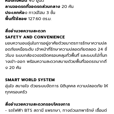
ห้องทั้งหมด
40
ยูนิต
ลานจอดรถที่จอดรถส่วนกลาง
20
คัน
ประเภทห้อ
ง ทาวน์โฮม
3
ชั้น
พื้นที่ใช้สอย
127.60
ตร
.
ม
.
สิ่งอำนวยความสะดวก
SAFETY AND CONVENIENCE
มอบความอบอุ่นในการอยู่อาศัยด้วยมาตรการรักษาความปล
อดภัยเหนือระดับ เจ้าหน้าที่รักษาความปลอดภัยตลอด
24
ชั่
วโมง ระบบกล้องวงจรปิดครอบคลุมทั่วพื้นที่ และระบบไม้กั้นท
างเข้า
-
ออก พร้อมความสะดวกสบายด้วยพื้นที่จอดรถมากถึ
ง
20
คัน
SMART WORLD SYSTEM
อุ่นใจ สบายใจ ด้วยระบบจัดการ นิติบุคคล ความปลอดภัย ให้
ทุกครอบครัว
สิ่งอำนวยความสะดวกรอบโครงการ
- รถไฟฟ้า
BTS
สถานี แพรกษา
,
ทางด่วนเทพารักษ์ เชื่อมต่