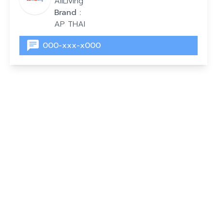
AllLiving
Brand :
AP THAI
000-xxx-x000