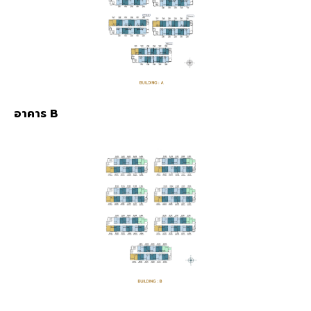
อาคาร B