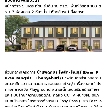
แบบบ้าน พฤกษ์วนา
หน้ากว้าง 5 เมตร ที่ดินเริ่มต้น 16 ตร.ว. พื้นที่ใช้สอย 103 ต
ร.ม. 3 ห้องนอน 2 ห้องน้ำ 1 ห้องอิสระ 1 ที่จอดรถ
ส่วนกลางโครงการ
บ้านพฤกษา รังสิต-ธัญบุรี (Baan Pr
uksa Rangsit - Thanyaburi)
มาพร้อมสิ่งอำนวยความ
สะดวกที่ครบ เช่น สวนสาธารณะขนาดใหญ่ เครื่องออกกำลัง
กายกลางแจ้ง Playground สนามเด็กเล่นเสริมสร้างทักษะ
และระบบรักษาความปลอดภัย กล้อง CCTV หน้าป้อม รปภ
แยกเข้า-ออก โครงการด้วยระบบ Easy Pass (แยก Fast la
ne สำหรับลูกบ้าน) มี รปภ. รักษาความปลอดภัยตลอด 24 ช