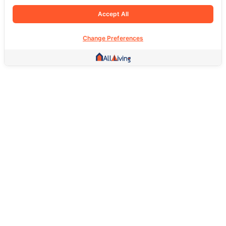
Accept All
Change Preferences
Other Link
HOME PAGE
REAL ESTATE
PRODUCTS
SERVICE
SOCIAL
Support
FAQ
Return Policy
About Us
Terms Of Service