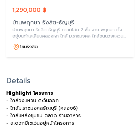
1,290,000 ฿
บ้านพฤกษา รังสิต-ธัญบุรี
บ้านพฤกษา รังสิต-ธัญบุรี ทาวน์โฮม 2 ชั้น จาก พฤกษา ตั้ง
อยู่บนทำเลเลียบคลองหก ใกล้ ม.ราชมงคล ใกล้ถนนวงแหวนฯ
มาพร้อมแบบบ้านดีไซน์ใหม่ Modern Tropical ราคาเริ่ม 1.29
โซนรังสิต
ล้านบาท
Details
Highlight โครงการ
- ใกล้วงแหวน ตะวันออก
- ใกล้ม.ราชมงคลธัญบุรี (คลอง6)
- ใกล้แหล่งชุมชน ตลาด ร้านอาหาร
- สะดวกมีเซเว่นอยู่หน้าโครงการ