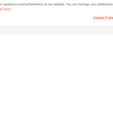
ur experience and performance on our website. You can manage your preference
e Policy
Change Pref
all real estate
Other Link
Support
 be buy, sell,
eb.
HOME PAGE
FAQ
REAL ESTATE
Return Policy
fice)
amae Dam
PRODUCTS
About Us
ct, Bangkok
SERVICE
Terms Of Servic
SOCIAL
Privacy Policy