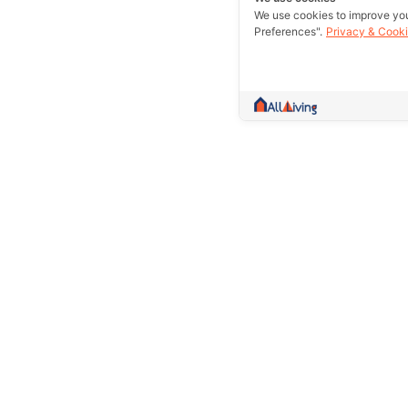
We use cookies to improve yo
Preferences".
Privacy & Cooki
A community more than trading.Collect 
information and give counsel Whether it
rent out or excellent essence in one w
Prolife Plus Pub Co., Ltd.(Head Of
109/8,109/9, Sakae Ngam Road, S
Subdistrict, Bang Khun Thian Distri
10150
02-897-1770
02-451-6923