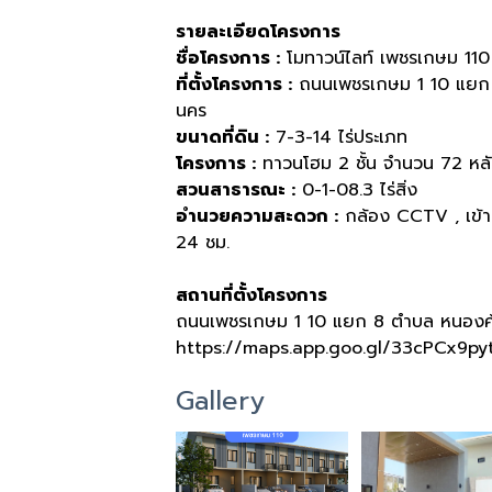
รายละเอียดโครงการ
ชื่อโครงการ
:
โมทาวน์ไลท์ เพชรเกษม
110
ที่ตั้งโครงการ
:
ถนนเพชรเกษม
1 10
แยก
นคร
ขนาดที่ดิน
:
7-3-14
ไร่ประเภท
โครงการ
:
ทาวนโฮม
2
ชั้น จำนวน
72
หล
สวนสาธารณะ
:
0-1-08.3
ไร่สิ่ง
อำนวยความสะดวก
:
กล้อง
CCTV ,
เข้า
24
ชม
.
สถานที่ตั้งโครงการ
ถนนเพชรเกษม
1 10
แยก
8
ตำบล หนองค
https://maps.app.goo.gl/33cPCx9p
Gallery