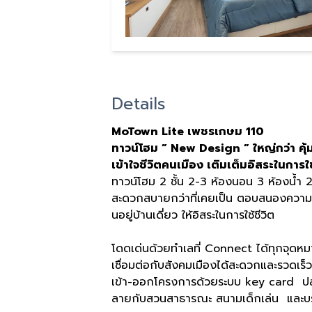
Details
MoTown Lite
เพชรเกษม
110
ทาวน์โฮม
” New Design ”
ใหญ่กว่า
คุ้
เข้าใจชีวิตคนเมือง
เติมเต็มอิสระในการใช
ทาวน์โฮม
2
ชั้น
2-3
ห้องนอน
3
ห้องน้ำ
สะดวกสบายกว่าที่เคยเป็น ตอบสนองความต้
นอยู่บ้านเดี่ยว ให้อิสระในการใช้ชีวิต
โดดเด่นด้วยทำเลที่
Connect
ได้ทุกจุด
เชื่อมต่อกับสังคมเมืองได้สะดวกและรวดเร็ว
เข้า
-
ออกโครงการด้วยระบบ
key card
ป
ลายกับสวนสาธารณะ สนามเด็กเล่น
และบ