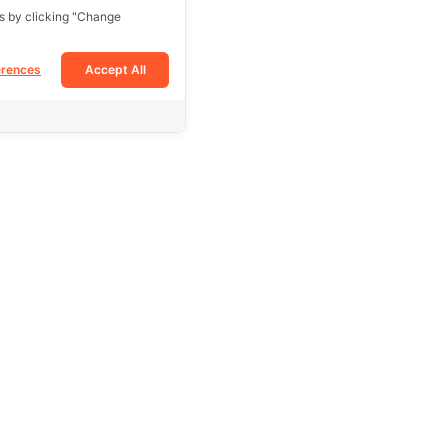
s by clicking "Change
erences
Accept All
Follow Us
Facebook
Tiktok
Instagram
e
Youtube