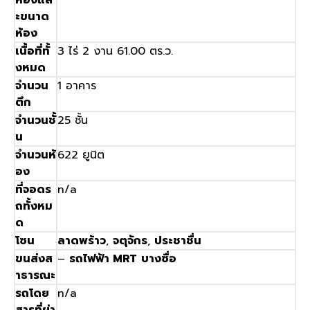
ห้องแล
ะขนาด
ห้อง
เนื้อที่ทั้
3
ไร่
2
งาน
61.00
ตร
.
ว
.
งหมด
จำนวน
1
อาคาร
ตึก
จำนวนชั้
25
ชั้น
น
จำนวนห้
622
ยูนิต
อง
ที่จอดร
n/a
ถทั้งหม
ด
โซน
ลาดพร้าว
,
จตุจักร
,
ประชาชื่น
ขนส่งส
–
รถไฟฟ้า
MRT
บางซื่อ
าธารณะ
รถโดย
n/a