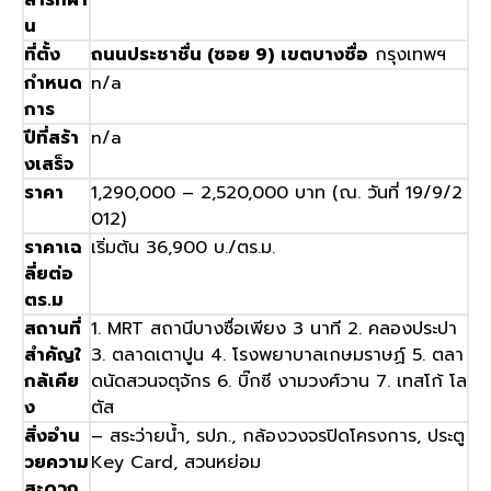
สารที่ผ่า
น
ที่ตั้ง
ถนนประชาชื่น
(
ซอย
9)
เขตบางซื่อ
กรุงเทพฯ
กำหนด
n/a
การ
ปีที่สร้า
n/a
งเสร็จ
ราคา
1,290,000 – 2,520,000
บาท
(
ณ
.
วันที่
19/9/2
012)
ราคาเฉ
เริ่มต้น
36,900
บ
./
ตร
.
ม
.
ลี่ยต่อ
ตร
.
ม
สถานที่
1. MRT
สถานีบางซื่อเพียง
3
นาที
2.
คลองประปา
สำคัญใ
3.
ตลาดเตาปูน
4.
โรงพยาบาลเกษมราษฏ์
5.
ตลา
กล้เคีย
ดนัดสวนจตุจักร
6.
บิ๊กซี งามวงศ์วาน
7.
เทสโก้ โล
ง
ตัส
สิ่งอำน
–
สระว่ายน้ำ
,
รปภ
.,
กล้องวงจรปิดโครงการ
,
ประตู
วยความ
Key Card,
สวนหย่อม
สะดวก