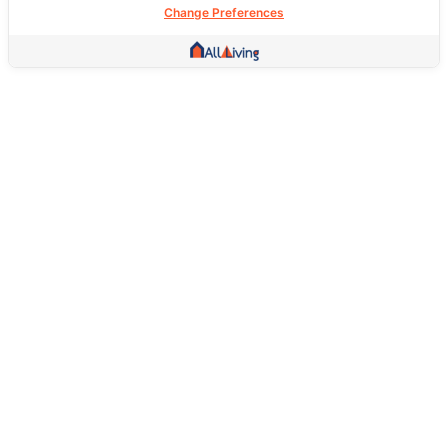
Change Preferences
Other Link
HOME PAGE
REAL ESTATE
PRODUCTS
SERVICE
SOCIAL
Support
FAQ
Return Policy
About Us
Terms Of Service
Privacy Policy
Follow Us