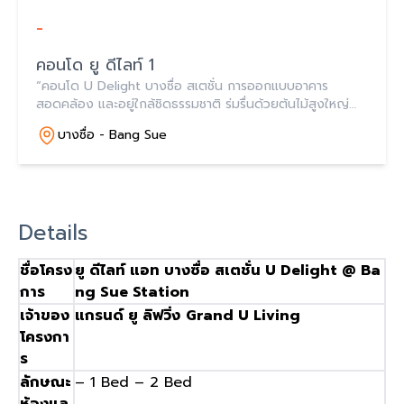
-
คอนโด ยู ดีไลท์ 1
“คอนโด U Delight บางซื่อ สเตชั่น การออกแบบอาคาร
สอดคล้อง และอยู่ใกล้ชิดธรรมชาติ ร่มรื่นด้วยต้นไม้สูงใหญ่
ตลอดแนวถนน ฟังก์ชั่นทุกห้องสามารถใช้งานได้จริง พร้อมคุ้ม
บางซื่อ - Bang Sue
ค่ากับการอยู่อาศัย”
Details
ชื่อโครง
ยู
ดีไลท์
แอท
บางซื่อ
สเตชั่น
U Delight @ Ba
การ
ng Sue Station
เจ้าของ
แกรนด์
ยู
ลิฟวิ่ง
Grand U Living
โครงกา
ร
ลักษณะ
– 1 Bed – 2 Bed