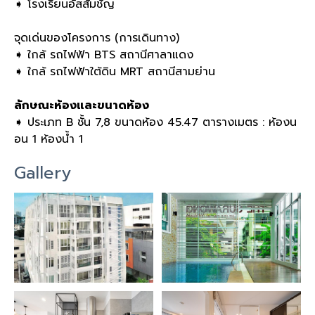
➧ โรงเรียนอัสสัมชัญ
จุดเด่นของโครงการ (การเดินทาง)
➧ ใกล้ รถไฟฟ้า BTS สถานีศาลาแดง
➧ ใกล้ รถไฟฟ้าใต้ดิน MRT สถานีสามย่าน
ลักษณะห้องและขนาดห้อง
➧ ประเภท B ชั้น 7,8 ขนาดห้อง 45.47 ตารางเมตร : ห้องน
อน 1 ห้องน้ำ 1
Gallery