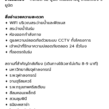
ยูนิต
สิ่งอำนวยความสะดวก
➧ WIFI บริเวณสระว่ายน้ำและฟิตเนส
➧ สระว่ายน้ำในร่ม
➧ ห้องออกกำลังกาย
➧ ดูแลความปลอดภัยด้วยระบบ CCTV ทั้งโครงการ
➧ เจ้าหน้าที่รักษาความปลอดภัยตลอด 24 ชั่วโมง
➧ ที่จอดรถในร่ม
สถานที่สำคัญใกล้เคียง (เดินทางใช้เวลาไม่เกิน 8-9 นาที)
➧ มหาวิทยาลัยจุฬาลงกรณ์
➧ ร.พ.จุฬาลงกรณ์
➧ จามจุรีสแควร์
➧ ร.พ.กรุงเทพคริสเตียน
➧ สีลมคอมเพล็กซ์
➧ สวนลุมพินี
➧ ธนิยะพลาซ่า