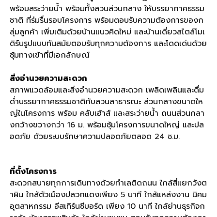
พร้อมสระว่ายน้ำ พร้อมทั้งสวนส่วนกลาง ให้บรรยากาศธรรม
ชาติ ที่ร่มรื่นรอบโครงการ พร้อมตอบรับความต้องการของก
ลุ่มลูกค้า เพิ่มเติมด้วยบ้านแนวคิดใหม่ และบ้านเดี่ยวสไตล์โมเ
ดิร์นรูปแบบทันสมัยตอบรับทุกความต้องการ และโดดเด่นด้วย
ซุ้มทางเข้าที่มีเอกลักษณ์
สิ่งอำนวยความสะดวก
สภาพแวดล้อมและสิ่งอำนวยความสะดวก เพลิดเพลินและดื่ม
ด่ำบรรยากาศธรรมชาติกับสวนสาธารณะ ส่วนกลางขนาดให
ญ่ในโครงการ พร้อม คลับเฮ้าส์ และสระว่ายน้ำ ถนนส่วนกลา
งกว้างขวางกว่า 16 ม. พร้อมซุ้มโครงการขนาดใหญ่ และปล
อดภัย ด้วยระบบรักษาความปลอดภัยตลอด 24 ช.ม.
ที่ตั้งโครงการ
สะดวกสบายทุกการเดินทางด้วยทำเลติดถนน ใกล้สี่แยกวังต
าผิน ใกล้ตัวเมืองปลวกแดงเพียง 5 นาที ใกล้แหล่งงาน นิคม
อุตสาหกรรม อีสเทิร์นซีบอร์ด เพียง 10 นาที ใกล้ย่านธุรกิจก