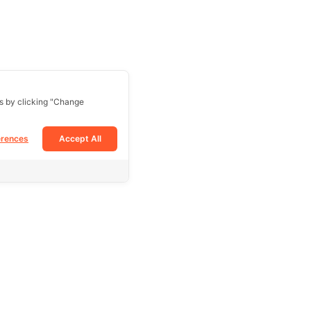
s by clicking "Change
erences
Accept All
Follow Us
Facebook