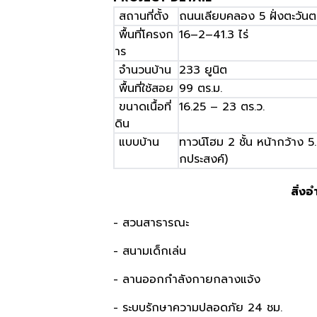
สถานที่ตั้ง
ถนนเลียบคลอง
5
ฝั่งตะวั
พื้นที่โครงก
16–2–41.3
ไร่
าร
จำนวนบ้าน
233
ยูนิต
พื้นที่ใช้สอย
99
ตร
.
ม
.
ขนาดเนื้อที่
16.25 – 23
ตร
.
ว
.
ดิน
แบบบ้าน
ทาวน์โฮม
2
ชั้น หน้ากว้าง
5
กประสงค์
)
สิ่ง
- สวนสาธารณะ
- สนามเด็กเล่น
- ลานออกกำลังกายกลางแจ้ง
- ระบบรักษาความปลอดภัย 24 ชม.