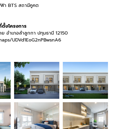
ฟ้า BTS สถานีคูคต
ที่ตั้งโครงการ
ย อำเภอลำลูกกา ปทุมธานี 12150
l/maps/UDVd1EoG2nPBwsnA6