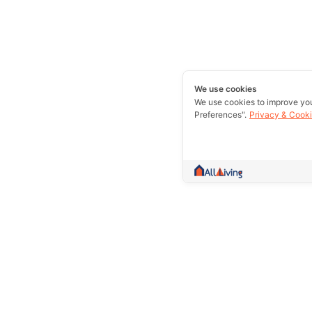
We use cookies
We use cookies to improve yo
Preferences".
Privacy & Cooki
A community more than trading.Collect 
information and give counsel Whether it
rent out or excellent essence in one w