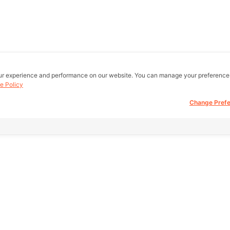
ur experience and performance on our website. You can manage your preference
e Policy
Change Pref
all real estate
Other Link
Support
 be buy, sell,
eb.
HOME PAGE
FAQ