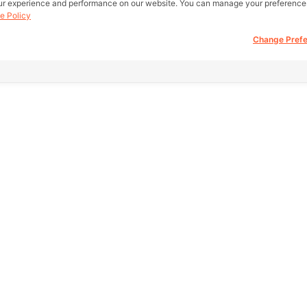
ur experience and performance on our website. You can manage your preference
e Policy
Change Pref
all real estate
Other Link
Support
 be buy, sell,
eb.
HOME PAGE
FAQ
REAL ESTATE
Return Policy
fice)
amae Dam
PRODUCTS
About Us
ct, Bangkok
SERVICE
Terms Of Servic
SOCIAL
Privacy Policy