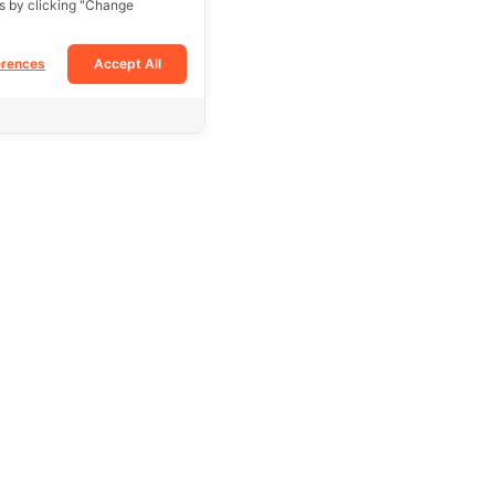
s by clicking "Change
erences
Accept All
Follow Us
Facebook
Tiktok
Instagram
e
Youtube