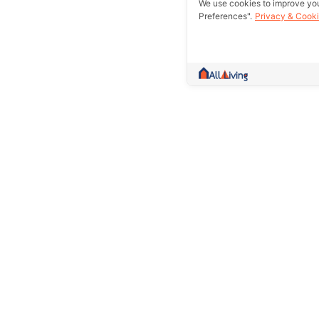
We use cookies to improve yo
Preferences".
Privacy & Cooki
A community more than trading.Collect 
information and give counsel Whether it
rent out or excellent essence in one w
Prolife Plus Pub Co., Ltd.(Head Of
109/8,109/9, Sakae Ngam Road, S
Subdistrict, Bang Khun Thian Distri
10150
02-897-1770
02-451-6923