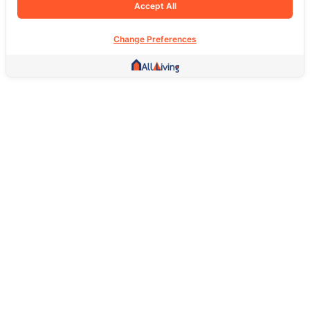
Accept All
Change Preferences
Other Link
HOME PAGE
REAL ESTATE
PRODUCTS
SERVICE
SOCIAL
Support
FAQ
Return Policy
About Us
Terms Of Service