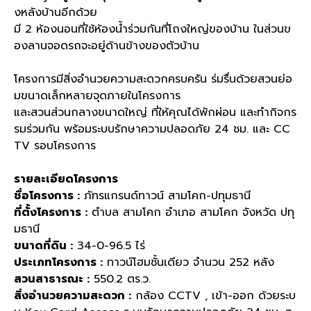
งหลังบ้านอีกด้วย
มี
2
ห้องนอนที่ใช้ห้องน้ำร่วมกันที่โถงใหญ่ของบ้าน ในส่วนข
องลานจอดรถจะอยู่ด้านข้างของตัวบ้าน
โครงการมีสิ่งอำนวยความสะดวกครบครัน ร่มรื่นด้วยสวนย่อ
มขนาดเล็กหลายจุดภายในโครงการ
และสวนส่วนกลางขนาดใหญ่ ที่ให้คุณได้พักผ่อน และทำกิจกร
รมร่วมกัน พร้อมระบบรักษาความปลอดภัย
24
ชม
.
และ
CC
TV
รอบโครงการ
รายละเอียดโครงการ
ชื่อโครงการ
:
ภัทรแกรนด์ทาวน์ สามโคก
-
ปทุมธานี
ที่ตั้งโครงการ
:
ตำบล สามโคก อำเภอ สามโคก จังหวัด ปทุ
มธานี
ขนาดที่ดิน
:
34-0-96.5
ไร่
ประเภทโครงการ
:
ทาวน์โฮมชั้นเดียว จำนวน
252
หลัง
สวนสาธารณะ
:
550.2
ตร
.
ว
.
สิ่งอำนวยความสะดวก
:
กล้อง
CCTV ,
เข้า
-
ออก ด้วยระบ