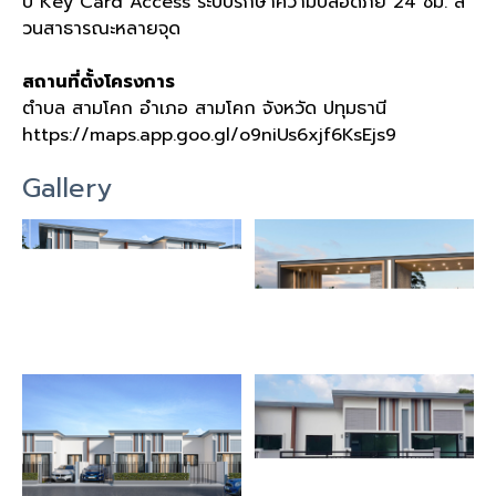
บ
Key Card Access
ระบบรักษาความปลอดภัย
24
ชม
.
ส
วนสาธารณะหลายจุด
สถานที่ตั้งโครงการ
ตำบล สามโคก อำเภอ สามโคก จังหวัด ปทุมธานี
https://maps.app.goo.gl/o9niUs6xjf6KsEjs9
Gallery