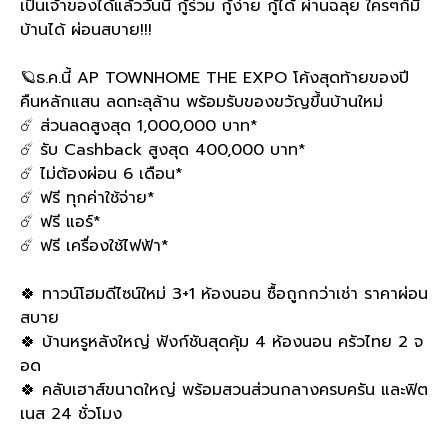
เป็นเจ้าของได้แล้ววันนี้ กู้ร่วม กู้ง่าย กู้ได้ ผ่านฉลุย ใครๆก็มี
บ้านได้ ผ่อนสบาย!!!
🪐ธ.ค.นี้ AP TOWNHOME THE EXPO โค้งสุดท้ายของปี
คืนหลักแสน ลดทะลุล้าน พร้อมรับของขวัญขึ้นบ้านใหม่
☄️ ส่วนลดสูงสุด 1,000,000 บาท*
☄️ รับ Cashback สูงสุด 400,000 บาท*
☄️ ไม่ต้องผ่อน 6 เดือน*
☄️ ฟรี ทุกค่าใช้จ่าย*
☄️ ฟรี แอร์*
☄️ ฟรี เครื่องใช้ไฟฟ้า*
🍀 ทาวน์โฮมดีไซน์ใหม่ 3+1 ห้องนอน ซื้อถูกกว่าเช่า ราคาผ่อน
สบาย
🍀 บ้านหรูหลังใหญ่ ฟังก์ชันสุดคุ้ม 4 ห้องนอน ครัวไทย 2 จ
อด
🍀 คลับเฮาส์ขนาดใหญ่ พร้อมสวนส่วนกลางครบครัน และฟิต
เนส 24 ชั่วโมง