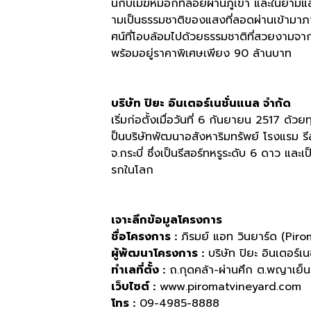
นกับเมฆหมอกที่ลอยผ่านภูเขา และในยามแสง
ามเป็นธรรมชาติของแสงที่ลอดผ่านเข้ามาภา
ศน์ที่โอบล้อมไปด้วยธรรมชาติที่สวยงามจา
พร้อมอยู่ราคาพิเศษเพียง
90
ล้านบาท
บริษัท ปิยะ อินเตอร์เนชั่นแนล จำกัด
เริ่มก่อตั้งเมื่อวันที่
6
กันยายน
2517
ด้วยท
ป็นบริษัทพัฒนาอสังหาริมทรัพย์ โรงแรม รีสอ
จ
.
กระบี่ ซึ่งเป็นรีสอร์ทหรูระดับ
6
ดาว และเป
รกในโลก
เจาะลึกข้อมูลโครงการ
ชื่อโครงการ
:
ภิรมย์ แอท วินยาร์ด
(Piro
ผู้พัฒนาโครงการ
:
บริษัท ปิยะ อินเตอร์เ
ทำเลที่ตั้ง
:
ถ
.
กุดคล้า
-
ผ่านศึก ต
.
พญาเย็น
เว็บไซต์
:
www.piromatvineyard.com
โทร
:
09-4985-8888