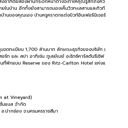
อาทิตย์ส่องผ่านกระจกหน้าต่างจะทำให้คุณรู้สึกถึงคว
ยในบ้าน อีกทั้งยังสามารถมองเห็นวิวทะเลสาบและทิวทั
กบ้านของคุณเอง บ้านหรูหราตกแต่งบิวท์อินเฟอร์นิเจอร์
ุนจดทะเบียน
1,700
ล้านบาท ลักษณะธุรกิจของบริษัท เ
ร์ท และ สปา อาทิเช่น ภูเลย์เบย์ อะริทซ์คาร์ลตันรีเซิฟ
็นที่พักแบบ
Reserve
ของ
Ritz-Carlton Hotel
แห่งแ
m at Vineyard)
นชั่นแนล จำกัด
 อ
.
ปากช่อง จ
.
นครนครราชสีมา