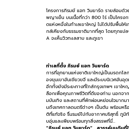
โครงการภิรมย์ แอท วินยาร์ด รายล้อมด้ว
พญาเย็น บนเนื้อที่กว่า
800
ไร่ เป็นโครง
ดแห่งหนึ่งในทำเลเขาใหญ่ ไม่ได้ปรับพื้นให้เท่
กล้เคียงกับธรรมชาติมากที่สุด โดยทุกแป
A
จะเห็นวิวทะเลสาบ และภูเขา
ทำเลที่ตั้ง
ภิรมย์
แอท
วินยาร์ด
การที่อุทยานแห่งชาติเขาใหญ่เป็นมรดกโล
องขุนเขาอันเขียวขจี และมีระบบนิเวศอันอ
อีกทั้งยังมีระยะทางที่ใกล้กรุงเทพฯ เขาใหญ
ลือกเพื่อคุณภาพชีวิตที่ดีของท่าน นอกจ
มบันเทิง และสถานที่พักผ่อนหย่อนใจมากมา
นถึงเทศกาลดนตรีต่างๆ เป็นต้น พร้อมหรือ
ติที่แท้จริง รื่นรมย์ไปกับอากาศบริสุทธิ์ 
บอุ่นและเพียบพร้อมทุกสิ่งสรรพที่นี่
…
“
ภิรมย์
แอท
วินยาร์ด
” …
สวรรค์บนดินที่ใ