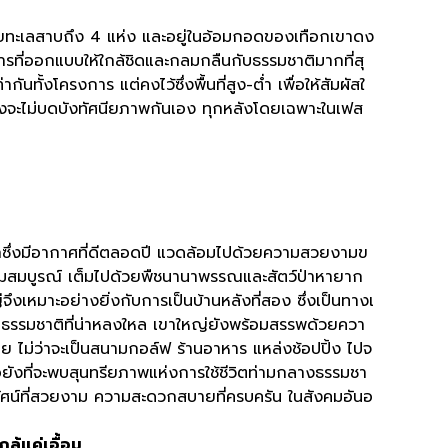
ยทะเลสาบถึง
4
แห่ง และอยู่ในอ้อมกอดของเทือกเขาดง
การที่ออกแบบให้ใกล้ชิดและกลมกลืนกับธรรมชาติมากที่สุ
ากันทั้งโครงการ แต่คงไว้ซึ่งพื้นที่สูง
-
ต่ำ เพื่อให้สัมผัสใ
ลงจะไม่บดบังทัศนียภาพกันเอง ทุกหลังโดยเฉพาะในเฟส
กซึ่งมีอากาศที่ดีตลอดปี แวดล้อมไปด้วยความสวยงามข
ุดมสมบูรณ์ เต็มไปด้วยพืชนานาพรรณและสัตว์ป่าหายาก
่จึงเหมาะอย่างยิ่งกับการเป็นบ้านหลังที่สอง ซึ่งเป็นทางเ
ากธรรมชาติที่น่าหลงใหล เขาใหญ่ยังพร้อมสรรพด้วยควา
ย ไม่ว่าจะเป็นสนามกอล์ฟ ร้านอาหาร แหล่งช้อปปิ้ง ไปจ
ยังที่จะพบสุนทรียภาพแห่งการใช้ชีวิตท่ามกลางธรรมชา
ภูมิทัศน์ที่สวยงาม ความสะดวกสบายที่ครบครัน ในสังคมอันอ
กล้แค่เอื้อม