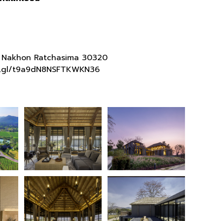
t, Nakhon Ratchasima 30320
o.gl/t9a9dN8NSFTKWKN36