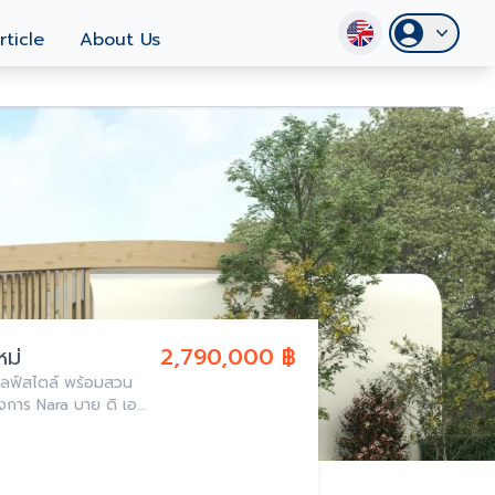
rticle
About Us
หม่
2,790,000 ฿
กไลฟ์สไตล์ พร้อมสวน
รงการ Nara บาย ดิ เอ