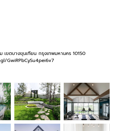
าม เขตบางขุนเทียน กรุงเทพมหานคร 10150
o.gl/GwiRPbCySu4pei6v7