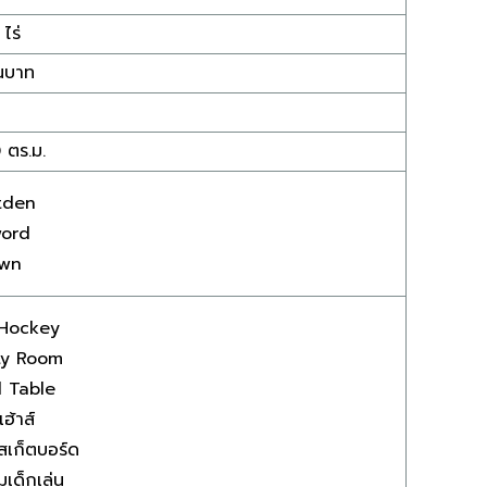
 ไร่
านบาท
 ตร.ม.
tden
ord
wn
 Hockey
ty Room
l Table
เฮ้าส์
สเก็ตบอร์ด
เด็กเล่น