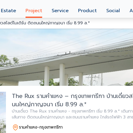
 Estate
Project
Service
Product
Social
A
วสไลต์โมเดิร์น ติดถนนใหญ่กาญจนา เริ่ม 8.99 ล.*
The Rux รามคำแหง – กรุงเทพกรีฑา บ้านเดี่ยวสไ
นนใหญ่กาญจนา เริ่ม 8.99 ล.*
บ้านเดี่ยว The Rux รามคำแหง - กรุงเทพกรีฑา เริ่ม 8.99 ล.* เดินทา
เส้นทาง ติดถนนใหญ่กาญจนา และถนนรามคำแหง ใกล้รถไฟฟ้า 3 สาย และทางด่วน ฟังก์ชัน
3-4 ห้องนอน ส่วนตัวเพียง 49 ยูนิต ลงท
รามคำแหง-กรุงเทพกรีฑา