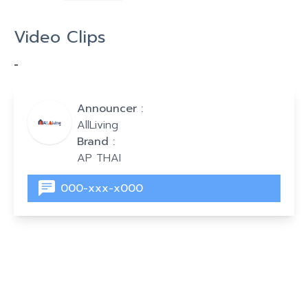
Video Clips
-
Announcer :
AllLiving
Brand :
AP THAI
000-xxx-x000