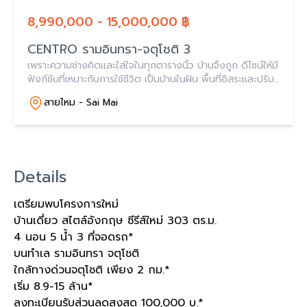
8,990,000 - 15,000,000 ฿
CENTRO รามอินทรา-จตุโชติ 3
เพราะความช่างคิดและใส่ใจในทุกตารางนิ้ว บ้านจึงถูก ดีไซน์ให้มี
ฟังก์ชันที่เหมาะกับการใช้ชีวิต เป็นบ้านในฝัน พื้นที่อิสระและปรับ
เปลี่ยนได้ ตามความสะดวกในการ ใช้งาน และผสมผสานความ
สายไหม - Sai Mai
ร่มรื่นของธรรมชาติ
Details
เตรียมพบโครงการใหม่
บ้านเดี่ยว สไตล์อังกฤษ ซีรีส์ใหม่
303
ตร
.
ม
.
4
นอน
5
น้ำ
3
ที่จอดรถ
*
บนทำเล รามอินทรา จตุโชติ
ใกล้ทางด่วนจตุโชติ เพียง
2
กม
.*
เริ่ม
8.9-15
ล้าน
*
ลงทะเบียนรับส่วนลดสูงสุด
100,000
บ
.*