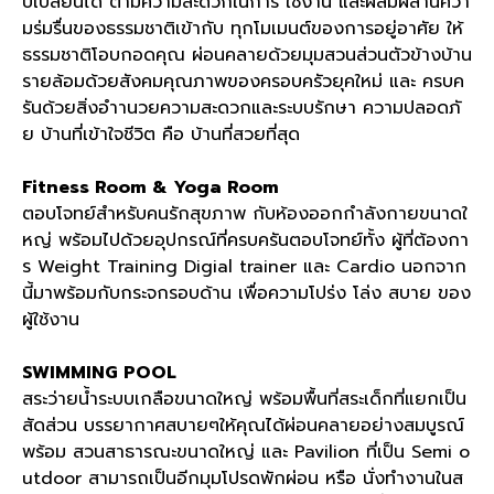
บเปลี่ยนได้ ตามความสะดวกในการ ใช้งาน และผสมผสานควา
มร่มรื่นของธรรมชาติเข้ากับ ทุกโมเมนต์ของการอยู่อาศัย ให้
ธรรมชาติโอบกอดคุณ ผ่อนคลายด้วยมุมสวนส่วนตัวข้างบ้าน
รายล้อมด้วยสังคมคุณภาพของครอบครัวยุคใหม่ และ ครบค
รันด้วยสิ่งอำานวยความสะดวกและระบบรักษา ความปลอดภั
ย บ้านที่เข้าใจชีวิต คือ บ้านที่สวยที่สุด
Fitness Room & Yoga Room
ตอบโจทย์สำหรับคนรักสุขภาพ กับห้องออกกำลังกายขนาดใ
หญ่ พร้อมไปด้วยอุปกรณ์ที่ครบครันตอบโจทย์ทั้ง ผู้ที่ต้องกา
ร
Weight Training Digial trainer
และ
Cardio
นอกจาก
นี้มาพร้อมกับกระจกรอบด้าน เพื่อความโปร่ง โล่ง สบาย ของ
ผู้ใช้งาน
SWIMMING POOL
สระว่ายน้ำระบบเกลือขนาดใหญ่ พร้อมพื้นที่สระเด็กที่แยกเป็น
สัดส่วน บรรยากาศสบายๆให้คุณได้ผ่อนคลายอย่างสมบูรณ์
พร้อม สวนสาธารณะขนาดใหญ่ และ
Pavilion
ที่เป็น
Semi o
utdoor
สามารถเป็นอีกมุมโปรดพักผ่อน หรือ นั่งทำงานในส