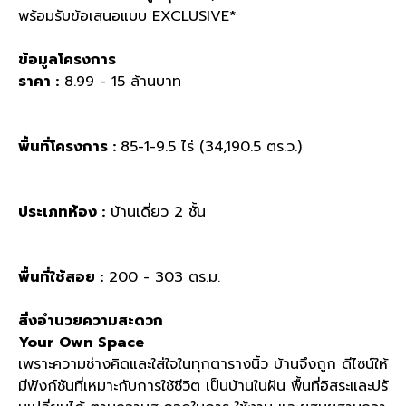
พร้อมรับข้อเสนอแบบ
EXCLUSIVE*
ข้อมูลโครงการ
ราคา
:
8.99 - 15
ล้านบาท
พื้นที่โครงการ
:
85-1-9.5
ไร่
(34,190.5
ตร
.
ว
.)
ประเภทห้อง
:
บ้านเดี่ยว
2
ชั้น
พื้นที่ใช้สอย
:
200 - 303
ตร
.
ม
.
สิ่งอำนวยความสะดวก
Your Own Space
เพราะความช่างคิดและใส่ใจในทุกตารางนิ้ว บ้านจึงถูก ดีไซน์ให้
มีฟังก์ชันที่เหมาะกับการใช้ชีวิต เป็นบ้านในฝัน พื้นที่อิสระและปรั