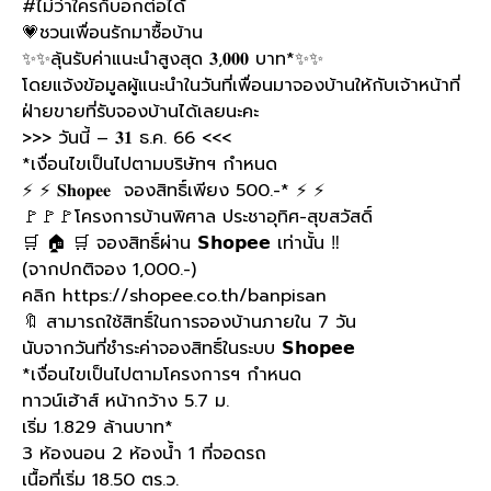
#ไม่ว่าใครก็บอกต่อได้
💗
ชวนเพื่อนรักมาซื้อบ้าน
✨
✨
ลุ้นรับค่าแนะนำสูงสุด 𝟑,𝟎𝟎𝟎 บาท*
✨
✨
โดยแจ้งข้อมูลผู้แนะนำในวันที่เพื่อนมาจองบ้านให้กับเจ้าหน้าที่
ฝ่ายขายที่รับจองบ้านได้เลยนะคะ
>>> วันนี้ – 𝟑𝟏 ธ.ค. 66 <<<
*เงื่อนไขเป็นไปตามบริษัทฯ กำหนด
⚡️
⚡️
𝐒𝐡𝐨𝐩𝐞𝐞 จองสิทธิ์เพียง 500.-*
⚡️
⚡️
🚩
🚩
🚩
โครงการบ้านพิศาล ประชาอุทิศ-สุขสวัสดิ์
🛒
🏠
🛒
จองสิทธิ์ผ่าน 𝗦𝗵𝗼𝗽𝗲𝗲 เท่านั้น
‼️
(จากปกติจอง 1,000.-)
คลิก
https://shopee.co.th/banpisan
🔖
สามารถใช้สิทธิ์ในการจองบ้านภายใน 7 วัน
นับจากวันที่ชำระค่าจองสิทธิ์ในระบบ 𝗦𝗵𝗼𝗽𝗲𝗲
*เงื่อนไขเป็นไปตามโครงการฯ กำหนด
ทาวน์เฮ้าส์ หน้ากว้าง 5.7 ม.
เริ่ม 1.829 ล้านบาท*
3 ห้องนอน 2 ห้องน้ำ 1 ที่จอดรถ
เนื้อที่เริ่ม 18.50 ตร.ว.