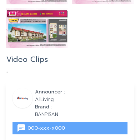
Video Clips
-
Announcer :
AllLiving
Brand :
BANPISAN
000-xxx-x000