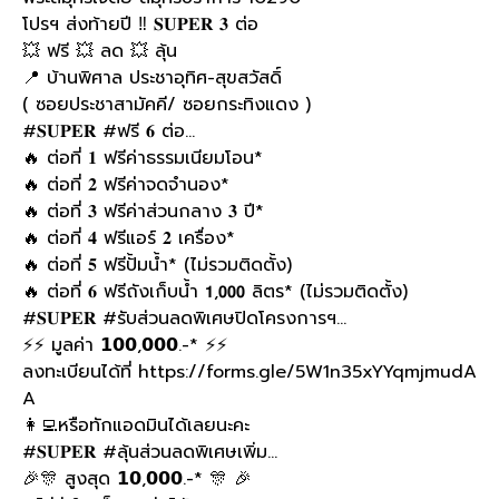
โปรฯ ส่งท้ายปี
‼️
𝐒𝐔𝐏𝐄𝐑 𝟑 ต่อ
💥
ฟรี
💥
ลด
💥
ลุ้น
📍
บ้านพิศาล ประชาอุทิศ-สุขสวัสดิ์
( ซอยประชาสามัคคี/ ซอยกระทิงแดง )
#𝐒𝐔𝐏𝐄𝐑
#ฟรี
𝟔 ต่อ…
🔥
ต่อที่ 𝟏 ฟรีค่าธรรมเนียมโอน*
🔥
ต่อที่ 𝟐 ฟรีค่าจดจำนอง*
🔥
ต่อที่ 𝟑 ฟรีค่าส่วนกลาง 𝟑 ปี*
🔥
ต่อที่ 𝟒 ฟรีแอร์ 𝟐 เครื่อง*
🔥
ต่อที่ 𝟓 ฟรีปั้มน้ำ* (ไม่รวมติดตั้ง)
🔥
ต่อที่ 𝟔 ฟรีถังเก็บน้ำ 𝟭,𝟬𝟬𝟬 ลิตร* (ไม่รวมติดตั้ง)
#𝐒𝐔𝐏𝐄𝐑
#รับส่วนลดพิเศษปิดโครงการฯ
…
⚡️
⚡️
มูลค่า 𝟭𝟬𝟬,𝟬𝟬𝟬.-*
⚡️
⚡️
ลงทะเบียนได้ที่
https://forms.gle/5W1n35xYYqmjmudA
A
👩‍💻
หรือทักแอดมินได้เลยนะคะ
#𝐒𝐔𝐏𝐄𝐑
#ลุ้นส่วนลดพิเศษเพิ่ม
…
🎉
🎊
สูงสุด 𝟭𝟬,𝟬𝟬𝟬.-*
🎊
🎉