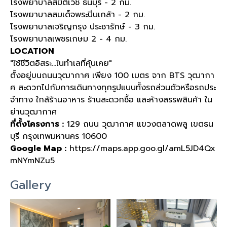
โรงพยาบาลสมิติเวช ธนบุรี - 2 กม.
โรงพยาบาลสมเด็จพระปิ่นเกล้า - 2 กม.
โรงพยาบาลเจริญกรุง ประชารักษ์ - 3 กม.
โรงพยาบาลเพชรเกษม 2 - 4 กม.
LOCATION
"ใช้ชีวิตอิสระ...ในทำเลที่คุ้นเคย"
ตั้งอยู่บนถนนวุฒากาศ เพียง 100 เมตร จาก BTS วุฒากา
ศ สะดวกไปกับการเดินทางทุกรูปแบบทั้งรถส่วนตัวหรือรถประ
จำทาง ใกล้ร้านอาหาร ร้านสะดวกซื้อ และห้างสรรพสินค้า ใน
ย่านวุฒากาศ
ที่ตั้งโครงการ :
129 ถนน วุฒากาศ แขวงตลาดพลู เขตธน
บุรี กรุงเทพมหานคร 10600
Google Map :
https://maps.app.goo.gl/amL5JD4Qx
mNYmNZu5
Gallery