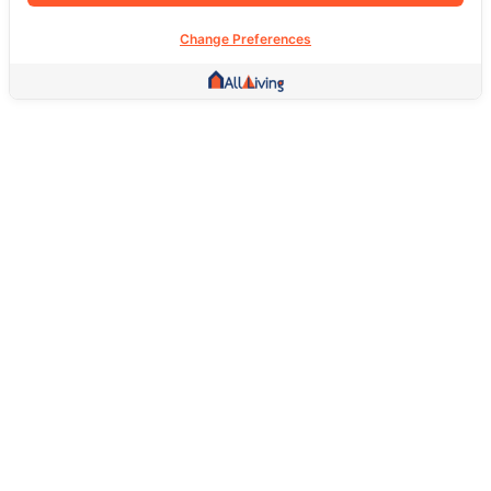
Change Preferences
Other Link
HOME PAGE
REAL ESTATE
PRODUCTS
SERVICE
SOCIAL
Support
FAQ
Return Policy
About Us
Terms Of Service
Privacy Policy