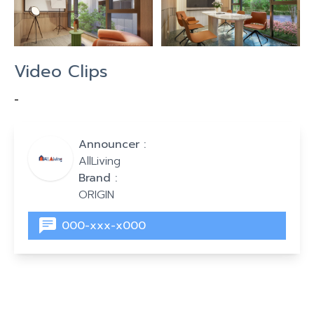
Video Clips
-
Announcer :
AllLiving
Brand :
ORIGIN
000-xxx-x000