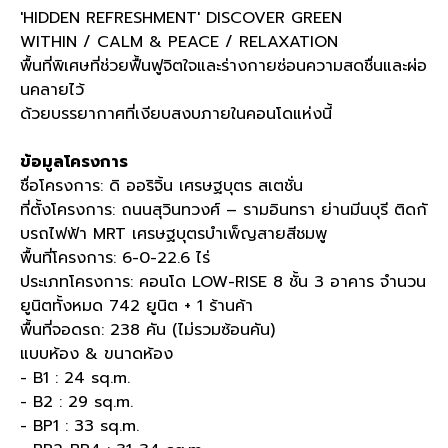
'HIDDEN REFRESHMENT' DISCOVER GREEN
WITHIN / CALM & PEACE / RELAXATION
พื้นที่พิเศษที่ช่วยฟื้นฟูจิตใจและร่างกายซ่อนความสดชื่นและผ่อ
นคลายไว้
ด้วยบรรยากาศที่เงียบสงบภายในคอนโดแห่งนี้
ข้อมูลโครงการ
ชื่อโครงการ: ดิ ออริจิ้น เศรษฐบุตร สเตชั่น
ที่ตั้งโครงการ: ถนนสุวินทวงศ์ – รามอินทรา ย่านมีนบุรี ติดกั
บรถไฟฟ้า MRT เศรษฐบุตรบำเพ็ญสายสีชมพู
พื้นที่โครงการ: 6-0-22.6 ไร่
ประเภทโครงการ: คอนโด LOW-RISE 8 ชั้น 3 อาคาร จำนวน
ยูนิตทั้งหมด 742 ยูนิต + 1 ร้านค้า
พื้นที่จอดรถ: 238 คัน (ไม่รวมซ้อนคัน)
แบบห้อง & ขนาดห้อง
- B1 : 24 sq.m.
- B2 : 29 sq.m.
- BP1 : 33 sq.m.