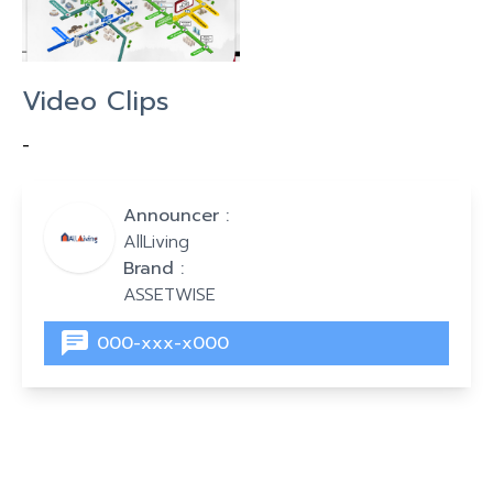
Video Clips
-
Announcer :
AllLiving
Brand :
ASSETWISE
000-xxx-x000