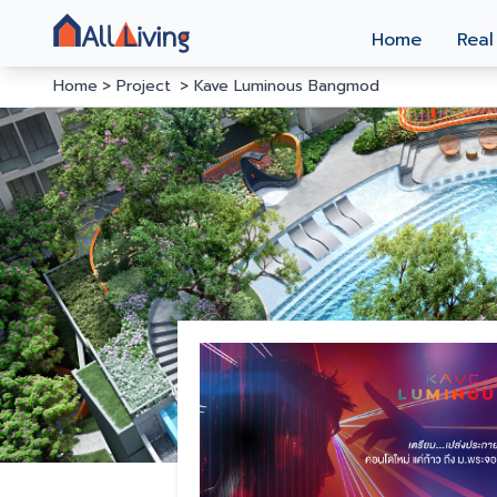
Home
Real
Home
Project
Kave Luminous Bangmod