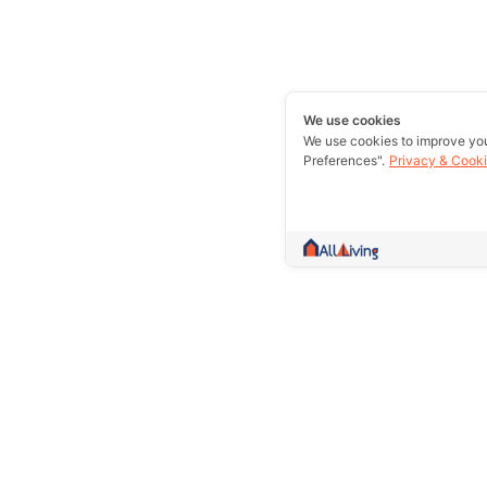
We use cookies
We use cookies to improve yo
Preferences".
Privacy & Cooki
A community more than trading.Collect 
information and give counsel Whether it
rent out or excellent essence in one w
Prolife Plus Pub Co., Ltd.(Head Of