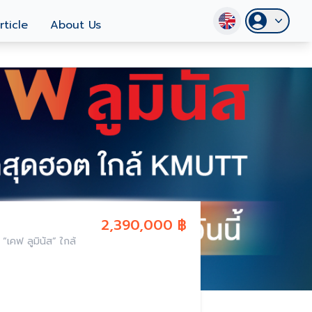
rticle
About Us
2,390,000 ฿
้