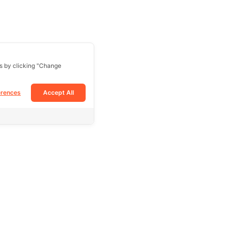
s by clicking "Change
erences
Accept All
Follow Us
Facebook