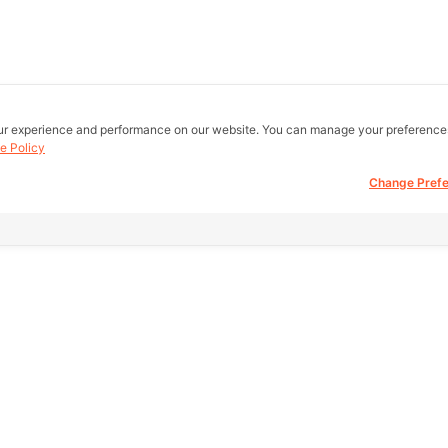
ur experience and performance on our website. You can manage your preference
e Policy
Change Pref
all real estate
Other Link
Support
 be buy, sell,
eb.
HOME PAGE
FAQ
REAL ESTATE
Return Policy
fice)